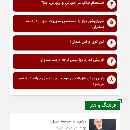
استخدام طلاب در آموزش و پرورش، چرا؟
4
شورای‌شهر نیاز به متخصص مدیریت شهری دارد، نه
5
سخنران
این گوی و این میدان!
6
افزایش اجاره بها بیش از 15 درصد ممنوع
7
پایین بودن هزینه جرم موجب بروز برخی جرائم در کاشمر
8
می‌شود
فرهنگ و هنر
«شور» یا «نوحه» اصیل؛
۲۲ تیر ۱۴۰۵ - ۹:۵۲