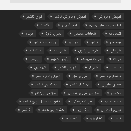
آموزش و پرورش
آموزش و پرورش کاشمر
آوای کاشمر
استاندار خراسان رضوی
اصولگرایان
اقتصاد
انتخابات
انتخابات مجلس
بحران کرونا
برجام
بردسکن
ترشیز
جوانان
جوانه های ترشیز
خراسان
خراسان رضوی
خلیل آباد
دانشگاه
دولت
دولت سیزدهم
رئیس جمهور
رئیسی
سیاست
شهردار
شهردار کاشمر
شهرداری
شهرداری کاشمر
شورای شهر
شورای شهر کاشمر
صدای خاوران
فرماندار کاشمر
فرمانداری کاشمر
مجلس
مجلس شورای اسلامی
مجلس یازدهم
مسلم ساقی
میراث فرهنگی
نشریه دیجیتال آوای کاشمر
نیروی انتظامی
نیک بین
هشت روز هفته
کاشمر
کرونا
کشاورزی
کوهسرخ