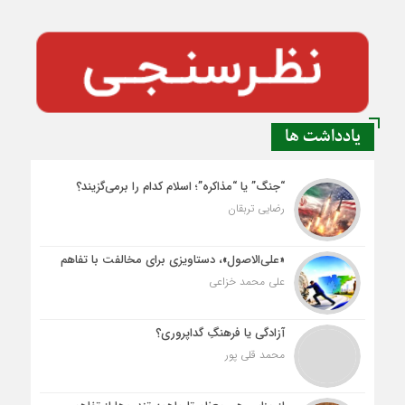
یادداشت ها
“جنگ” یا “مذاکره”؛ اسلام کدام را برمی‌گزیند؟
رضایی تربقان
«علی‌الاصول»، دستاویزی برای مخالفت با تفاهم
علی محمد خزاعی
آزادگی یا فرهنگِ گداپروری؟
محمد قلی پور