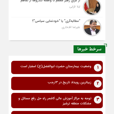
از عزای رهبر معظم تا واهمه تندروها از تفاهم
لیلا قرایی
“مطالبه‌گری” یا “خودنمایی سیاسی”؟
علیرضا افتخاری
سرخط خبرها
وضعیت بیمارستان حضرت ابوالفضل(ع) اسفبار است
1
زیباترین رویداد تاریخ در ۱۳رجب
2
توجه به مراکز آموزش عالی کاشمر راهِ حل رفع مسائل و
3
مشکلات منطقه ترشیز