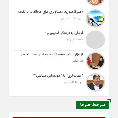
«علی‌الاصول»، دستاویزی برای مخالفت با تفاهم
علی محمد خزاعی
آزادگی یا فرهنگِ گداپروری؟
محمد قلی پور
از عزای رهبر معظم تا واهمه تندروها از تفاهم
لیلا قرایی
“مطالبه‌گری” یا “خودنمایی سیاسی”؟
علیرضا افتخاری
سرخط خبرها