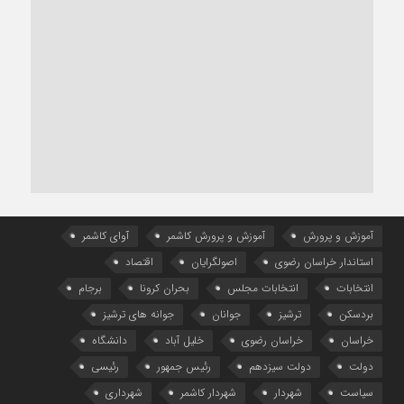
آموزش و پرورش
آموزش و پرورش کاشمر
آوای کاشمر
استاندار خراسان رضوی
اصولگرایان
اقتصاد
انتخابات
انتخابات مجلس
بحران کرونا
برجام
بردسکن
ترشیز
جوانان
جوانه های ترشیز
خراسان
خراسان رضوی
خلیل آباد
دانشگاه
دولت
دولت سیزدهم
رئیس جمهور
رئیسی
سیاست
شهردار
شهردار کاشمر
شهرداری