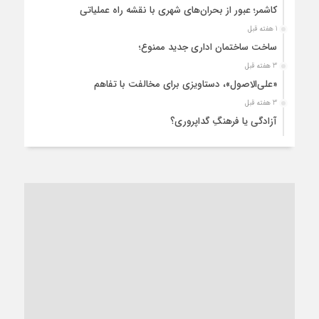
کاشمر؛ عبور از بحران‌های شهری با نقشه راه عملیاتی
1 هفته قبل
ساخت ساختمان اداری جدید ممنوع؛
3 هفته قبل
«علی‌الاصول»، دستاویزی برای مخالفت با تفاهم
3 هفته قبل
آزادگی یا فرهنگِ گداپروری؟
3 هفته قبل
از عزای رهبر معظم تا واهمه تندروها از تفاهم
4 هفته قبل
“مطالبه‌گری” یا “خودنمایی سیاسی”؟
1 ماه قبل
کاشمر و توسعه پایدار شهری؛ برنامه‌ای واقعی یا شعاری تکراری؟
1 ماه قبل
کاشمر در محاصره گرمای شهری؛
1 ماه قبل
زنگ خطر؛ واکاوی پیامدهای عادی‌سازی ناهنجاری‌های اخلاقی و