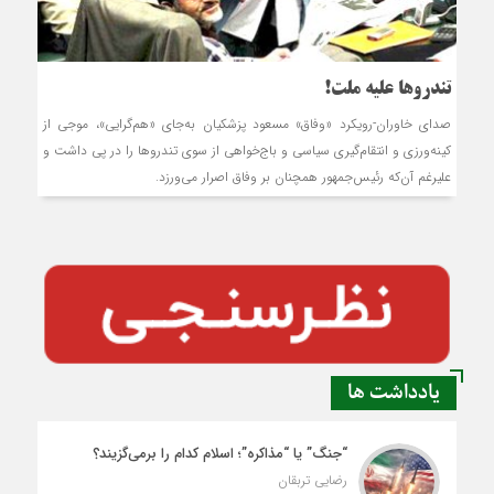
تندروها علیه ملت!
صدای خاوران-رويکرد «وفاق» مسعود پزشکيان به‌جاي «هم‌گرايي»، موجي از
کينه‌ورزي و انتقام‌گيري سياسي و باج‌خواهي از سوي تندروها را در پي داشت و
عليرغم آن‌که رئيس‌جمهور همچنان بر وفاق اصرار مي‌ورزد.
یادداشت ها
“جنگ” یا “مذاکره”؛ اسلام کدام را برمی‌گزیند؟
رضایی تربقان