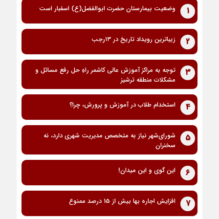
وضعیت بیمارستان حضرت ابوالفضل(ع) اسفبار است
1
زیباترین رویداد تاریخ در ۱۳رجب
2
توجه به مراکز آموزش عالی کاشمر راهِ حل رفع مسائل و
3
مشکلات منطقه ترشیز
استخدام طلاب در آموزش و پرورش، چرا؟
4
شورای‌شهر نیاز به متخصص مدیریت شهری دارد، نه
5
سخنران
این گوی و این میدان!
6
افزایش اجاره بها بیش از 15 درصد ممنوع
7