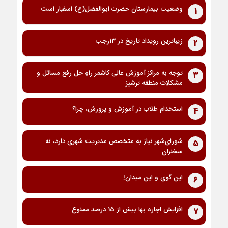
وضعیت بیمارستان حضرت ابوالفضل(ع) اسفبار است
1
زیباترین رویداد تاریخ در ۱۳رجب
2
توجه به مراکز آموزش عالی کاشمر راهِ حل رفع مسائل و
3
مشکلات منطقه ترشیز
استخدام طلاب در آموزش و پرورش، چرا؟
4
شورای‌شهر نیاز به متخصص مدیریت شهری دارد، نه
5
سخنران
این گوی و این میدان!
6
افزایش اجاره بها بیش از 15 درصد ممنوع
7