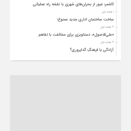
کاشمر؛ عبور از بحران‌های شهری با نقشه راه عملیاتی
1 هفته قبل
ساخت ساختمان اداری جدید ممنوع؛
3 هفته قبل
«علی‌الاصول»، دستاویزی برای مخالفت با تفاهم
3 هفته قبل
آزادگی یا فرهنگِ گداپروری؟
4 هفته قبل
از عزای رهبر معظم تا واهمه تندروها از تفاهم
4 هفته قبل
“مطالبه‌گری” یا “خودنمایی سیاسی”؟
1 ماه قبل
کاشمر و توسعه پایدار شهری؛ برنامه‌ای واقعی یا شعاری تکراری؟
1 ماه قبل
کاشمر در محاصره گرمای شهری؛
1 ماه قبل
زنگ خطر؛ واکاوی پیامدهای عادی‌سازی ناهنجاری‌های اخلاقی و