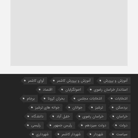
آموزش و پرورش
آموزش و پرورش کاشمر
آوای کاشمر
استاندار خراسان رضوی
اصولگرایان
اقتصاد
انتخابات
انتخابات مجلس
بحران کرونا
برجام
بردسکن
ترشیز
جوانان
جوانه های ترشیز
خراسان
خراسان رضوی
خلیل آباد
دانشگاه
دولت
دولت سیزدهم
رئیس جمهور
رئیسی
سیاست
شهردار
شهردار کاشمر
شهرداری