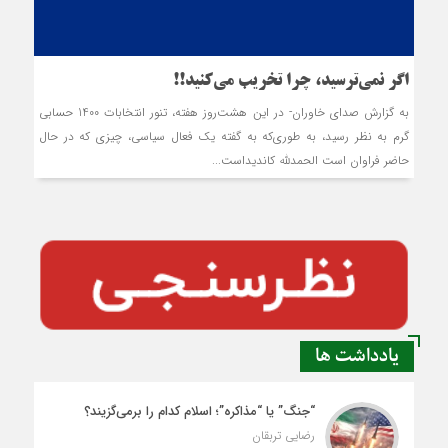
اگر نمی‌ترسید، چرا تخریب می‌کنید!!
به گزارش صدای خاوران- در این هشت‌روز هفته، تنور انتخابات 1400 حسابی
گرم به نظر رسید، به طوری‌که به گفته یک فعال سیاسی، چیزی که در حال
حاضر فراوان است الحمدلله کاندیداست...
یادداشت ها
“جنگ” یا “مذاکره”؛ اسلام کدام را برمی‌گزیند؟
رضایی تربقان