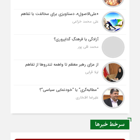
«علی‌الاصول»، دستاویزی برای مخالفت با تفاهم
علی محمد خزاعی
آزادگی یا فرهنگِ گداپروری؟
محمد قلی پور
از عزای رهبر معظم تا واهمه تندروها از تفاهم
لیلا قرایی
“مطالبه‌گری” یا “خودنمایی سیاسی”؟
علیرضا افتخاری
سرخط خبرها