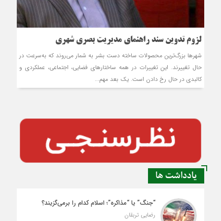
لزوم تدوين سند راهنماي مديريت بصري شهري
شهرها بزرگ‌ترين محصولات ساخته دست بشر به شمار مي‌روند که به‌سرعت در
حال تغييرند. اين تغييرات در همه ساختارهاي فضايي، اجتماعي، عملکردي و
کالبدي در حال رخ دادن است. يک بعد مهم...
یادداشت ها
“جنگ” یا “مذاکره”؛ اسلام کدام را برمی‌گزیند؟
رضایی تربقان