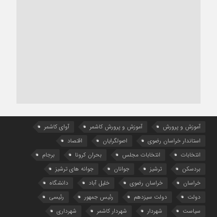
آموزش و پرورش
آموزش و پرورش کاشمر
آوای کاشمر
استاندار خراسان رضوی
اصولگرایان
اقتصاد
انتخابات
انتخابات مجلس
بحران کرونا
برجام
بردسکن
ترشیز
جوانان
جوانه های ترشیز
خراسان
خراسان رضوی
خلیل آباد
دانشگاه
دولت
دولت سیزدهم
رئیس جمهور
رئیسی
سیاست
شهردار
شهردار کاشمر
شهرداری