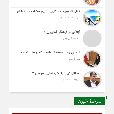
«علی‌الاصول»، دستاویزی برای مخالفت با تفاهم
علی محمد خزاعی
آزادگی یا فرهنگِ گداپروری؟
محمد قلی پور
از عزای رهبر معظم تا واهمه تندروها از تفاهم
لیلا قرایی
“مطالبه‌گری” یا “خودنمایی سیاسی”؟
علیرضا افتخاری
سرخط خبرها