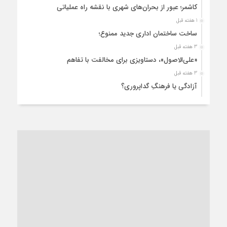
کاشمر؛ عبور از بحران‌های شهری با نقشه راه عملیاتی
1 هفته قبل
ساخت ساختمان اداری جدید ممنوع؛
3 هفته قبل
«علی‌الاصول»، دستاویزی برای مخالفت با تفاهم
3 هفته قبل
آزادگی یا فرهنگِ گداپروری؟
3 هفته قبل
از عزای رهبر معظم تا واهمه تندروها از تفاهم
3 هفته قبل
“مطالبه‌گری” یا “خودنمایی سیاسی”؟
1 ماه قبل
کاشمر و توسعه پایدار شهری؛ برنامه‌ای واقعی یا شعاری تکراری؟
1 ماه قبل
کاشمر در محاصره گرمای شهری؛
1 ماه قبل
زنگ خطر؛ واکاوی پیامدهای عادی‌سازی ناهنجاری‌های اخلاقی و