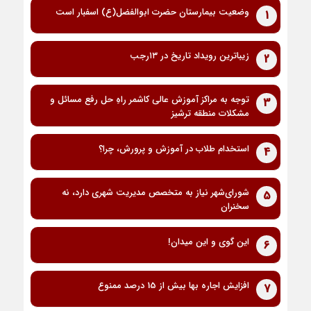
وضعیت بیمارستان حضرت ابوالفضل(ع) اسفبار است
1
زیباترین رویداد تاریخ در ۱۳رجب
2
توجه به مراکز آموزش عالی کاشمر راهِ حل رفع مسائل و
3
مشکلات منطقه ترشیز
استخدام طلاب در آموزش و پرورش، چرا؟
4
شورای‌شهر نیاز به متخصص مدیریت شهری دارد، نه
5
سخنران
این گوی و این میدان!
6
افزایش اجاره بها بیش از 15 درصد ممنوع
7