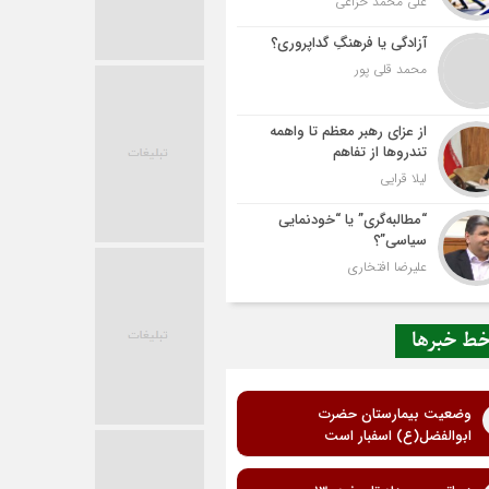
علی محمد خزاعی
آزادگی یا فرهنگِ گداپروری؟
محمد قلی پور
از عزای رهبر معظم تا واهمه
تندروها از تفاهم
لیلا قرایی
“مطالبه‌گری” یا “خودنمایی
سیاسی”؟
علیرضا افتخاری
ط خبرها
وضعیت بیمارستان حضرت
ابوالفضل(ع) اسفبار است