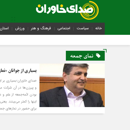
خانه
سیاست
اجتماعی
فرهنگ و هنر
ورزش
استان 
نمای جمعه
بسياري از جوانان «نم
صدای خاوران-بسياري بر اي
و پيرزن‌ها در آن شرکت مي
بودن ائمه‌جمعه از علم و 
براي حضور در نمازهاي جمعه پيد