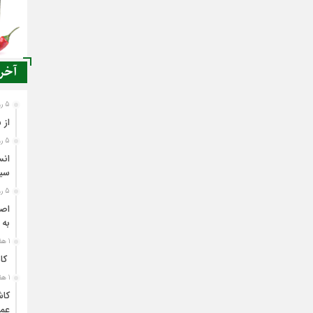
آخری
5 روز قبل
از 
5 روز قبل
انس
سی
5 روز قبل
اصن
به 
1 هفته قبل
کاش
1 هفته قبل
کاش
عمل