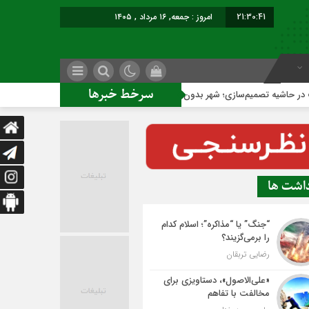
21:30:41
امروز : جمعه, ۱۶ مرداد , ۱۴۰۵
سرخط خبرها
میم‌سازی؛ شهر بدون بازار به کجا می‌رسد؟
کاشمر روی ریل توس
داشت ها
“جنگ” یا “مذاکره”؛ اسلام کدام
را برمی‌گزیند؟
رضایی تربقان
«علی‌الاصول»، دستاویزی برای
مخالفت با تفاهم