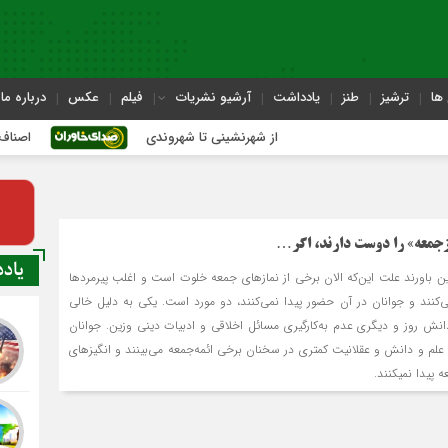
ها
ترشیز
طنز
یادداشت
آرشیو نشریات
فیلم
عکس
درباره ما
از شهرنشینی تا شهروندی
اصناف در حاشیه تص
ازجمعه» را دوست دارند، اگر…
یاد
ن باورند علت اين‌که الان برخي از نمازهاي جمعه خلوت است و اغلب پيرمردها
‌کنند و جوانان در آن حضور پيدا نمي‌کنند، دو مورد است. يکي به دليل خالي
دانش روز و ديگري عدم به‌کارگيري مسائل اخلاقي و ادبيات ديني وزين. جوانان
اينها را کمتر مي‌بينند. يعني علم و دانش و عقلانيت کمتري در سخنان برخي ائمه‌جمعه مي‌بينند و انگيزه‎اي
ا نمي‎کنند.