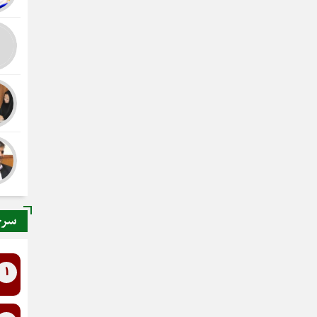
سرخ
1