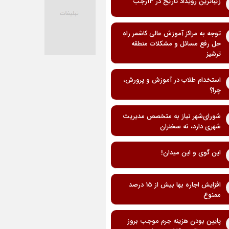
زیباترین رویداد تاریخ در ۱۳رجب
توجه به مراکز آموزش عالی کاشمر راهِ
حل رفع مسائل و مشکلات منطقه
ترشیز
استخدام طلاب در آموزش و پرورش،
چرا؟
شورای‌شهر نیاز به متخصص مدیریت
شهری دارد، نه سخنران
این گوی و این میدان!
افزایش اجاره بها بیش از 15 درصد
ممنوع
پایین بودن هزینه جرم موجب بروز