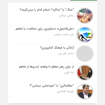
“جنگ” یا “مذاکره”؛ اسلام کدام را برمی‌گزیند؟
رضایی تربقان
«علی‌الاصول»، دستاویزی برای مخالفت با تفاهم
علی محمد خزاعی
آزادگی یا فرهنگِ گداپروری؟
محمد قلی پور
از عزای رهبر معظم تا واهمه تندروها از تفاهم
لیلا قرایی
“مطالبه‌گری” یا “خودنمایی سیاسی”؟
علیرضا افتخاری