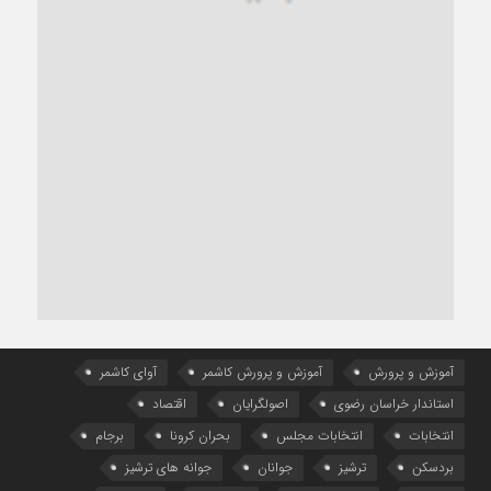
آموزش و پرورش
آموزش و پرورش کاشمر
آوای کاشمر
استاندار خراسان رضوی
اصولگرایان
اقتصاد
انتخابات
انتخابات مجلس
بحران کرونا
برجام
بردسکن
ترشیز
جوانان
جوانه های ترشیز