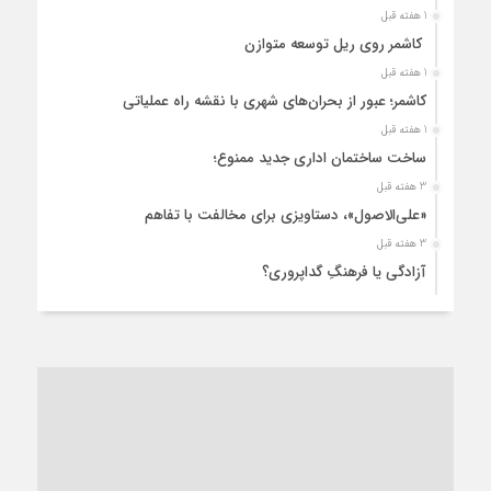
1 هفته قبل
کاشمر روی ریل توسعه متوازن
1 هفته قبل
کاشمر؛ عبور از بحران‌های شهری با نقشه راه عملیاتی
1 هفته قبل
ساخت ساختمان اداری جدید ممنوع؛
3 هفته قبل
«علی‌الاصول»، دستاویزی برای مخالفت با تفاهم
3 هفته قبل
آزادگی یا فرهنگِ گداپروری؟
3 هفته قبل
از عزای رهبر معظم تا واهمه تندروها از تفاهم
3 هفته قبل
“مطالبه‌گری” یا “خودنمایی سیاسی”؟
1 ماه قبل
کاشمر و توسعه پایدار شهری؛ برنامه‌ای واقعی یا شعاری تکراری؟
1 ماه قبل