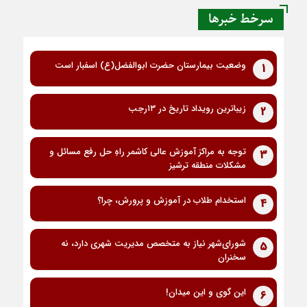
سرخط خبرها
وضعیت بیمارستان حضرت ابوالفضل(ع) اسفبار است
1
زیباترین رویداد تاریخ در ۱۳رجب
2
توجه به مراکز آموزش عالی کاشمر راهِ حل رفع مسائل و
3
مشکلات منطقه ترشیز
استخدام طلاب در آموزش و پرورش، چرا؟
4
شورای‌شهر نیاز به متخصص مدیریت شهری دارد، نه
5
سخنران
این گوی و این میدان!
6