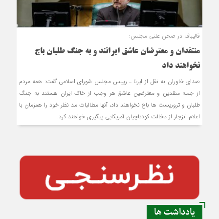
قالیباف در صحن علنی مجلس:
منتقدان و معترضان عاشق ایرانند و به جنگ ‎طلبان باج
نخواهند داد
صدای خاوران به نقل از ایرنا ـ رییس مجلس شورای اسلامی گفت: همه مردم
از جمله منقدین و معترضین عاشق هر وجب از خاک ایران هستند به جنگ
طلبان و تروریست ها باج نخواهند داد، آنها مطالبات مد نظر خود را همزمان با
اعلام انزجار از دخالت کودتاچیان آمریکایی پیگیری خواهند کرد.
یادداشت ها