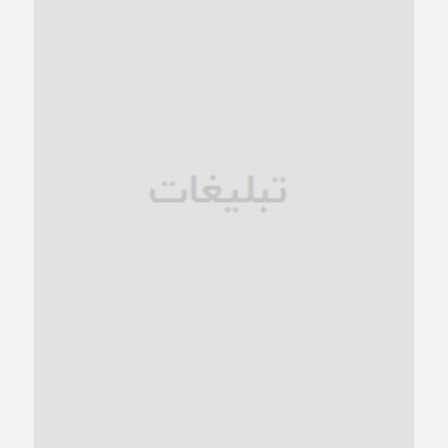
کاشمر در محاصره گرمای شهری؛
1 ماه قبل
زنگ خطر؛ واکاوی پیامدهای عادی‌سازی ناهنجاری‌های اخلاقی و
فروپاشی کیان خانواده
1 ماه قبل
زندان کاشمر؛ نیمه‌تمام یا فرسوده؟
1 ماه قبل
ترجیح عقلانیت ایرانی بر دیدگاه‌های آخرالزمانی