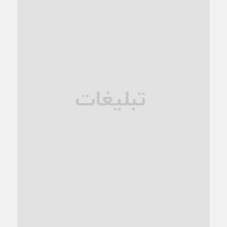
کاشمر در محاصره گرمای شهری؛
1 ماه قبل
زنگ خطر؛ واکاوی پیامدهای عادی‌سازی ناهنجاری‌های اخلاقی و
فروپاشی کیان خانواده
1 ماه قبل
زندان کاشمر؛ نیمه‌تمام یا فرسوده؟
1 ماه قبل
ترجیح عقلانیت ایرانی بر دیدگاه‌های آخرالزمانی