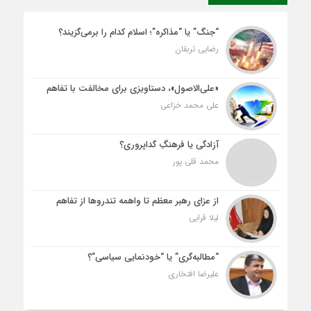
“جنگ” یا “مذاکره”؛ اسلام کدام را برمی‌گزیند؟
رضایی تربقان
«علی‌الاصول»، دستاویزی برای مخالفت با تفاهم
علی محمد خزاعی
آزادگی یا فرهنگِ گداپروری؟
محمد قلی پور
از عزای رهبر معظم تا واهمه تندروها از تفاهم
لیلا قرایی
“مطالبه‌گری” یا “خودنمایی سیاسی”؟
علیرضا افتخاری