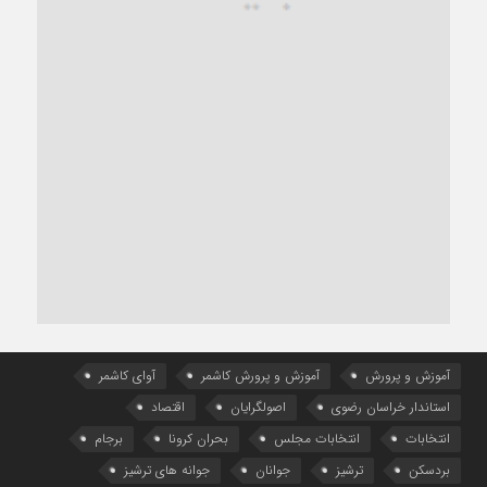
آموزش و پرورش
آموزش و پرورش کاشمر
آوای کاشمر
استاندار خراسان رضوی
اصولگرایان
اقتصاد
انتخابات
انتخابات مجلس
بحران کرونا
برجام
بردسکن
ترشیز
جوانان
جوانه های ترشیز