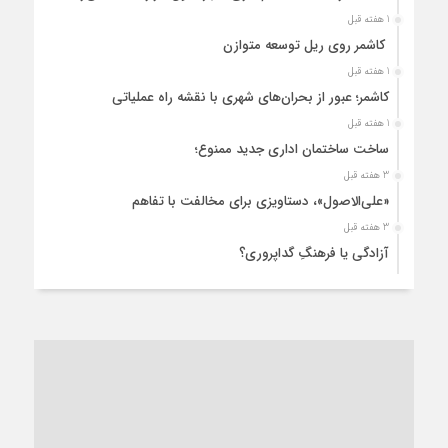
1 هفته قبل
کاشمر روی ریل توسعه متوازن
1 هفته قبل
کاشمر؛ عبور از بحران‌های شهری با نقشه راه عملیاتی
1 هفته قبل
ساخت ساختمان اداری جدید ممنوع؛
3 هفته قبل
«علی‌الاصول»، دستاویزی برای مخالفت با تفاهم
3 هفته قبل
آزادگی یا فرهنگِ گداپروری؟
3 هفته قبل
از عزای رهبر معظم تا واهمه تندروها از تفاهم
3 هفته قبل
“مطالبه‌گری” یا “خودنمایی سیاسی”؟
1 ماه قبل
کاشمر و توسعه پایدار شهری؛ برنامه‌ای واقعی یا شعاری تکراری؟
1 ماه قبل