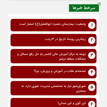
سرخط خبرها
وضعیت بیمارستان حضرت ابوالفضل(ع) اسفبار است
1
زیباترین رویداد تاریخ در ۱۳رجب
2
توجه به مراکز آموزش عالی کاشمر راهِ حل رفع مسائل و
3
مشکلات منطقه ترشیز
استخدام طلاب در آموزش و پرورش، چرا؟
4
شورای‌شهر نیاز به متخصص مدیریت شهری دارد، نه
5
سخنران
این گوی و این میدان!
6