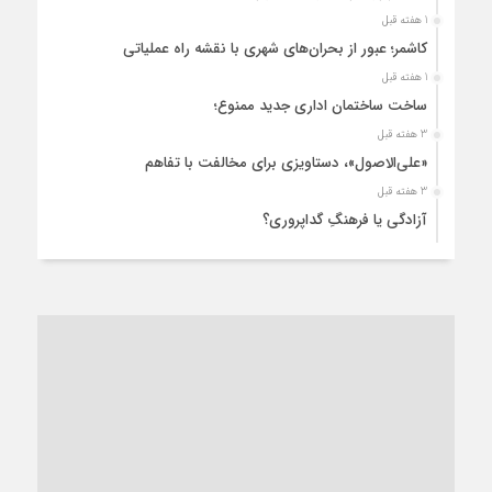
1 هفته قبل
کاشمر؛ عبور از بحران‌های شهری با نقشه راه عملیاتی
1 هفته قبل
ساخت ساختمان اداری جدید ممنوع؛
3 هفته قبل
«علی‌الاصول»، دستاویزی برای مخالفت با تفاهم
3 هفته قبل
آزادگی یا فرهنگِ گداپروری؟
3 هفته قبل
از عزای رهبر معظم تا واهمه تندروها از تفاهم
4 هفته قبل
“مطالبه‌گری” یا “خودنمایی سیاسی”؟
1 ماه قبل
کاشمر و توسعه پایدار شهری؛ برنامه‌ای واقعی یا شعاری تکراری؟
1 ماه قبل
کاشمر در محاصره گرمای شهری؛
1 ماه قبل