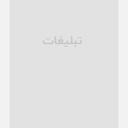
زنگ خطر؛ واکاوی پیامدهای عادی‌سازی ناهنجاری‌های اخلاقی و
فروپاشی کیان خانواده
1 ماه قبل
زندان کاشمر؛ نیمه‌تمام یا فرسوده؟
1 ماه قبل
ترجیح عقلانیت ایرانی بر دیدگاه‌های آخرالزمانی