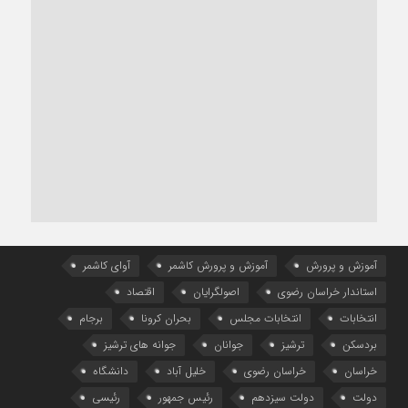
آموزش و پرورش
آموزش و پرورش کاشمر
آوای کاشمر
استاندار خراسان رضوی
اصولگرایان
اقتصاد
انتخابات
انتخابات مجلس
بحران کرونا
برجام
بردسکن
ترشیز
جوانان
جوانه های ترشیز
خراسان
خراسان رضوی
خلیل آباد
دانشگاه
دولت
دولت سیزدهم
رئیس جمهور
رئیسی