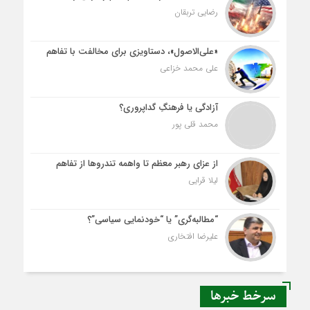
رضایی تربقان
«علی‌الاصول»، دستاویزی برای مخالفت با تفاهم
علی محمد خزاعی
آزادگی یا فرهنگِ گداپروری؟
محمد قلی پور
از عزای رهبر معظم تا واهمه تندروها از تفاهم
لیلا قرایی
“مطالبه‌گری” یا “خودنمایی سیاسی”؟
علیرضا افتخاری
سرخط خبرها