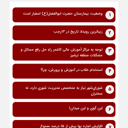
وضعیت بیمارستان حضرت ابوالفضل(ع) اسفبار است
1
زیباترین رویداد تاریخ در ۱۳رجب
2
توجه به مراکز آموزش عالی کاشمر راهِ حل رفع مسائل و
3
مشکلات منطقه ترشیز
استخدام طلاب در آموزش و پرورش، چرا؟
4
شورای‌شهر نیاز به متخصص مدیریت شهری دارد، نه
5
سخنران
این گوی و این میدان!
6
افزایش اجاره بها بیش از 15 درصد ممنوع
7