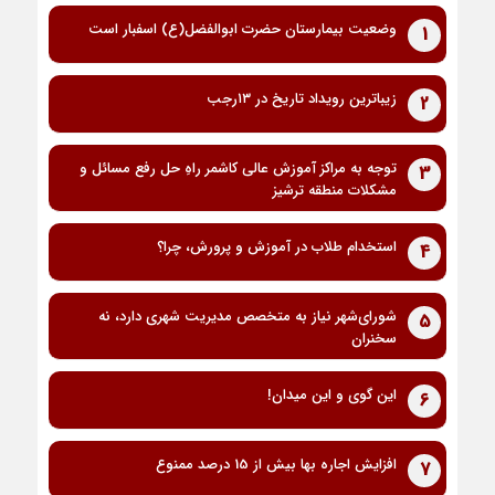
وضعیت بیمارستان حضرت ابوالفضل(ع) اسفبار است
1
زیباترین رویداد تاریخ در ۱۳رجب
2
توجه به مراکز آموزش عالی کاشمر راهِ حل رفع مسائل و
3
مشکلات منطقه ترشیز
استخدام طلاب در آموزش و پرورش، چرا؟
4
شورای‌شهر نیاز به متخصص مدیریت شهری دارد، نه
5
سخنران
این گوی و این میدان!
6
افزایش اجاره بها بیش از 15 درصد ممنوع
7