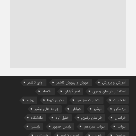
آموزش و پرورش
آموزش و پرورش کاشمر
آوای کاشمر
استاندار خراسان رضوی
اصولگرایان
اقتصاد
انتخابات
انتخابات مجلس
بحران کرونا
برجام
بردسکن
ترشیز
جوانان
جوانه های ترشیز
خراسان
خراسان رضوی
خلیل آباد
دانشگاه
دولت
دولت سیزدهم
رئیس جمهور
رئیسی
سیاست
شهردار
شهردار کاشمر
شهرداری