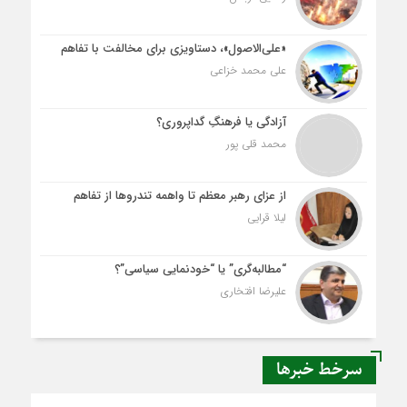
«علی‌الاصول»، دستاویزی برای مخالفت با تفاهم
علی محمد خزاعی
آزادگی یا فرهنگِ گداپروری؟
محمد قلی پور
از عزای رهبر معظم تا واهمه تندروها از تفاهم
لیلا قرایی
“مطالبه‌گری” یا “خودنمایی سیاسی”؟
علیرضا افتخاری
سرخط خبرها