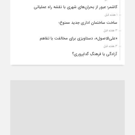
کاشمر؛ عبور از بحران‌های شهری با نقشه راه عملیاتی
1 هفته قبل
ساخت ساختمان اداری جدید ممنوع؛
3 هفته قبل
«علی‌الاصول»، دستاویزی برای مخالفت با تفاهم
3 هفته قبل
آزادگی یا فرهنگِ گداپروری؟
3 هفته قبل
از عزای رهبر معظم تا واهمه تندروها از تفاهم
4 هفته قبل
“مطالبه‌گری” یا “خودنمایی سیاسی”؟
1 ماه قبل
کاشمر و توسعه پایدار شهری؛ برنامه‌ای واقعی یا شعاری تکراری؟
1 ماه قبل
کاشمر در محاصره گرمای شهری؛
1 ماه قبل
زنگ خطر؛ واکاوی پیامدهای عادی‌سازی ناهنجاری‌های اخلاقی و