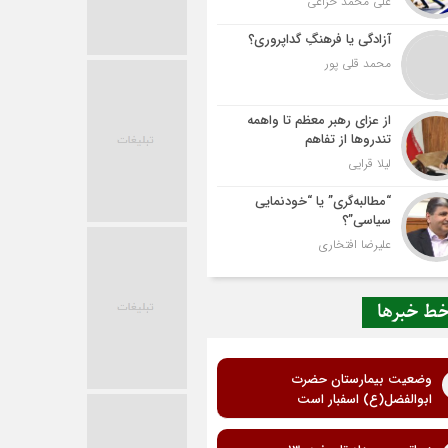
علی محمد خزاعی
آزادگی یا فرهنگِ گداپروری؟
محمد قلی پور
از عزای رهبر معظم تا واهمه
تندروها از تفاهم
لیلا قرایی
“مطالبه‌گری” یا “خودنمایی
سیاسی”؟
علیرضا افتخاری
ط خبرها
وضعیت بیمارستان حضرت
ابوالفضل(ع) اسفبار است