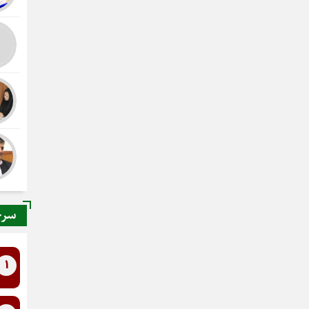
سرخ
1