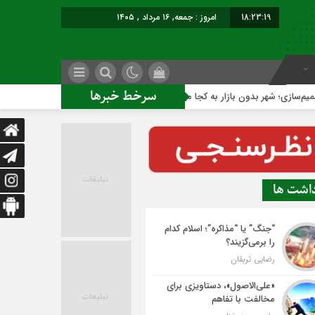
18:23:19
برابر با : Fri
سرخط خبرها
ر بدون بازار به کجا می‌رسد؟
کاشمر روی ریل توسعه متوازن
داشت ها
“جنگ” یا “مذاکره”؛ اسلام کدام
را برمی‌گزیند؟
رضایی تربقان
«علی‌الاصول»، دستاویزی برای
مخالفت با تفاهم