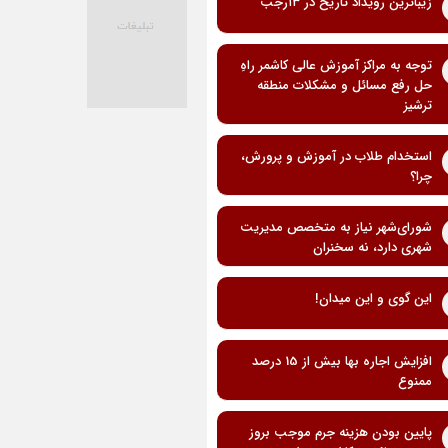
زیباترین رویداد تاریخ در ۱۳رجب
توجه به مراکز آموزش عالی کاشمر راهِ
حل رفع مسائل و مشکلات منطقه
ترشیز
استخدام طلاب در آموزش و پرورش،
چرا؟
شورای‌شهر نیاز به متخصص مدیریت
شهری دارد، نه سخنران
این گوی و این میدان!
افزایش اجاره بها بیش از 15 درصد
ممنوع
پایین بودن هزینه جرم موجب بروز