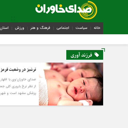
خانه
سیاست
اجتماعی
فرهنگ و هنر
ورزش
استان 
فرزند آوری
ترشیز در وضعیت قرمز 
صدای خاوران-وی با اظهار 
از نظر نرخ باروری کلی ج
پزشکی مشهد است و شهرهای 