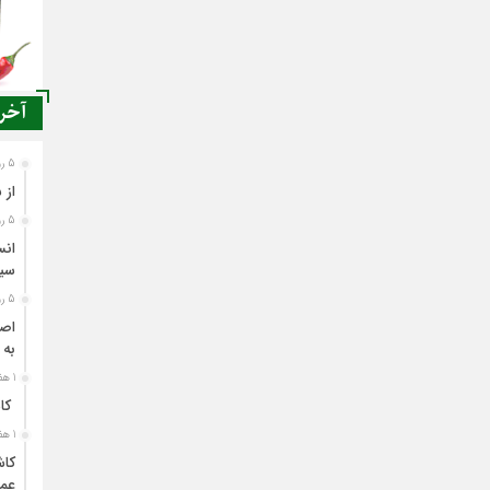
آخری
5 روز قبل
از 
5 روز قبل
انس
سی
5 روز قبل
اصن
به 
1 هفته قبل
کاش
1 هفته قبل
کاش
عمل