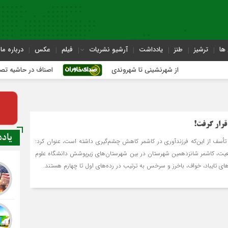
ها
ترشیز
طنز
یادداشت
آرشیو نشریات
فیلم
عکس
درباره ما
از شهرنشینی تا شهروندی
اصناف در حاشیه تصمیم‌سازی؛ شه
قرار گرفت!
یاد
تأسف از این‌که فرزندآوری در کاشمر کاهش چشم‌گیری داشته است، عنوان کرد:
معیت، کاشمر شانزدهمین شهرستان در بین شهرستان‌های زیرپوشش دانشگاه علوم
تایباد، خواف، باخرز و سرخس به ترتیب در رده‌های اول تا چهارم هستند.