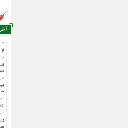
آخری
5 روز قبل
از 
5 روز قبل
انس
سی
5 روز قبل
اصن
به 
1 هفته قبل
کاش
1 هفته قبل
کاش
عمل