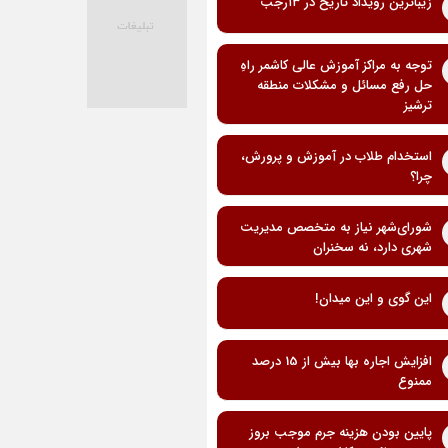
زیباترین رویداد تاریخ در ۱۳رجب
توجه به مراکز آموزش عالی کاشمر راهِ
حل رفع مسائل و مشکلات منطقه
ترشیز
استخدام طلاب در آموزش و پرورش،
چرا؟
شورای‌شهر نیاز به متخصص مدیریت
شهری دارد، نه سخنران
این گوی و این میدان!
افزایش اجاره بها بیش از 15 درصد
ممنوع
پایین بودن هزینه جرم موجب بروز