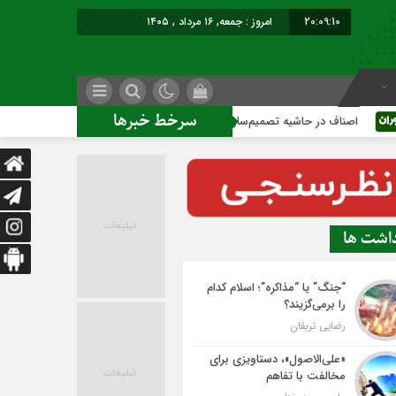
20:09:11
امروز : جمعه, ۱۶ مرداد , ۱۴۰۵
سرخط خبرها
اف در حاشیه تصمیم‌سازی؛ شهر بدون بازار به کجا می‌رسد؟
کاشمر
داشت ها
“جنگ” یا “مذاکره”؛ اسلام کدام
را برمی‌گزیند؟
رضایی تربقان
«علی‌الاصول»، دستاویزی برای
مخالفت با تفاهم