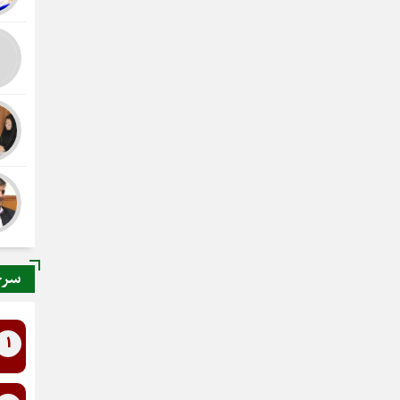
سرخ
1