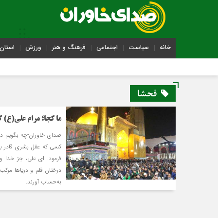
خانه
سیاست
اجتماعی
فرهنگ و هنر
ورزش
استان 
فحشا
ما کجا؛ مرام علی(ع) ک
صدای خاوران-چه بگویم در
کسی که عقل بشری قادر به 
فرمود: ای علی، جز خدا 
درختان قلم و دریاها مرکب 
به‌حساب آورند.