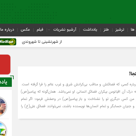
ها
ترشیز
طنز
یادداشت
آرشیو نشریات
فیلم
عکس
درباره ما
از شهرنشینی تا شهروندی
اصن
جا؟
یاد
باره کسی که فضائلش و مناقب بی‌کرانش شرق و غرب عالم را فرا گرفته است.
درک آن اقیانوس بی‏کران فضائل انسانی او نمی‌باشد. همان‌گونه که پیامبر(ص)
و من کس دیگری تو را نشناخت و باز پیامبر(ص) در وصفش فرمود: اگر تمام
و جنیان حسابگر و تمام انسان‌ها نویسنده باشند، نمی‌توانند فضائل علی(ع) را