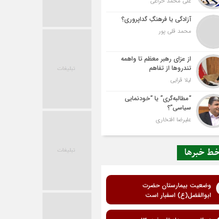
علی محمد خزاعی
آزادگی یا فرهنگِ گداپروری؟
محمد قلی پور
از عزای رهبر معظم تا واهمه
تندروها از تفاهم
لیلا قرایی
“مطالبه‌گری” یا “خودنمایی
سیاسی”؟
علیرضا افتخاری
ط خبرها
وضعیت بیمارستان حضرت
ابوالفضل(ع) اسفبار است