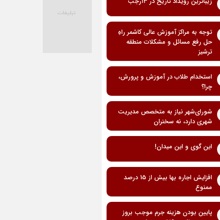
زیباترین رویداد تاریخ در ۱۳رجب
توجه به مراکز آموزش عالی کاشمر راهِ
حل رفع مسائل و مشکلات منطقه
ترشیز
استخدام طلاب در آموزش و پرورش،
چرا؟
شورای‌شهر نیاز به متخصص مدیریت
شهری دارد، نه سخنران
این گوی و این میدان!
افزایش اجاره بها بیش از 15 درصد
ممنوع
پایین بودن هزینه جرم موجب بروز