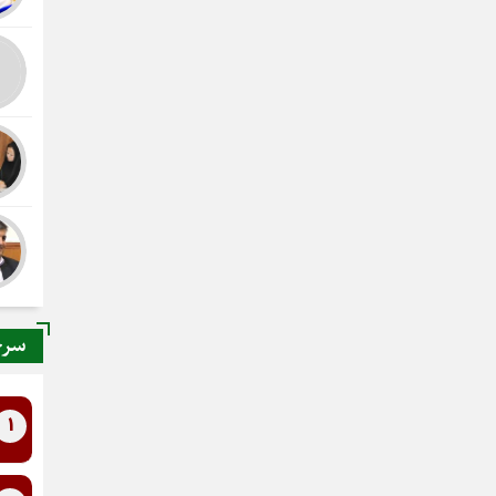
سرخ
1