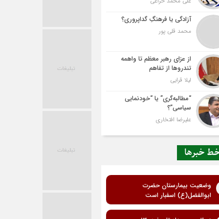
علی محمد خزاعی
آزادگی یا فرهنگِ گداپروری؟
محمد قلی پور
از عزای رهبر معظم تا واهمه
تندروها از تفاهم
لیلا قرایی
“مطالبه‌گری” یا “خودنمایی
سیاسی”؟
علیرضا افتخاری
ط خبرها
وضعیت بیمارستان حضرت
ابوالفضل(ع) اسفبار است