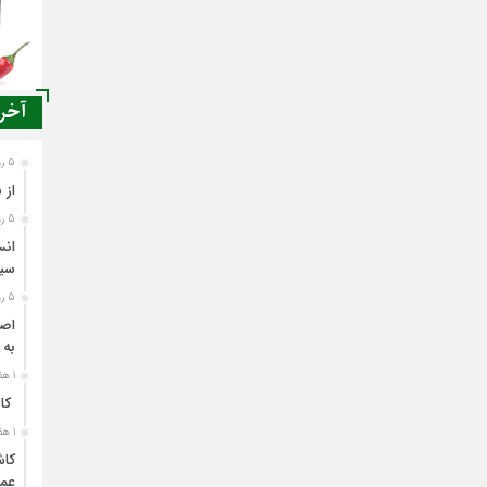
آخری
5 روز قبل
از 
5 روز قبل
انس
سی
5 روز قبل
اصن
به 
1 هفته قبل
کاش
1 هفته قبل
کاش
عمل