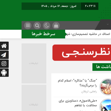
20:23:11
امروز : جمعه, ۱۶ مرداد , ۱۴۰۵
سرخط خبرها
شیه تصمیم‌سازی؛ شهر بدون بازار به کجا می‌رسد؟
کاشمر روی ر
داشت ها
“جنگ” یا “مذاکره”؛ اسلام کدام
را برمی‌گزیند؟
رضایی تربقان
«علی‌الاصول»، دستاویزی برای
مخالفت با تفاهم