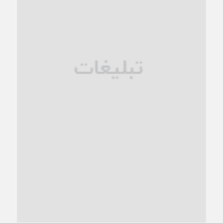
زنگ خطر؛ واکاوی پیامدهای عادی‌سازی ناهنجاری‌های اخلاقی و
فروپاشی کیان خانواده
1 ماه قبل
زندان کاشمر؛ نیمه‌تمام یا فرسوده؟
1 ماه قبل
ترجیح عقلانیت ایرانی بر دیدگاه‌های آخرالزمانی