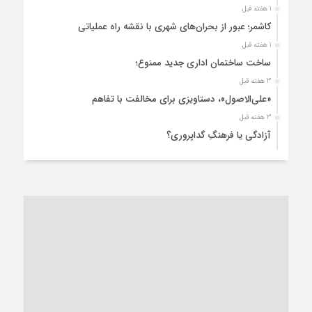
1 هفته قبل
کاشمر؛ عبور از بحران‌های شهری با نقشه راه عملیاتی
1 هفته قبل
ساخت ساختمان اداری جدید ممنوع؛
3 هفته قبل
«علی‌الاصول»، دستاویزی برای مخالفت با تفاهم
3 هفته قبل
آزادگی یا فرهنگِ گداپروری؟
3 هفته قبل
از عزای رهبر معظم تا واهمه تندروها از تفاهم
3 هفته قبل
“مطالبه‌گری” یا “خودنمایی سیاسی”؟
1 ماه قبل
کاشمر و توسعه پایدار شهری؛ برنامه‌ای واقعی یا شعاری تکراری؟
1 ماه قبل
کاشمر در محاصره گرمای شهری؛
1 ماه قبل