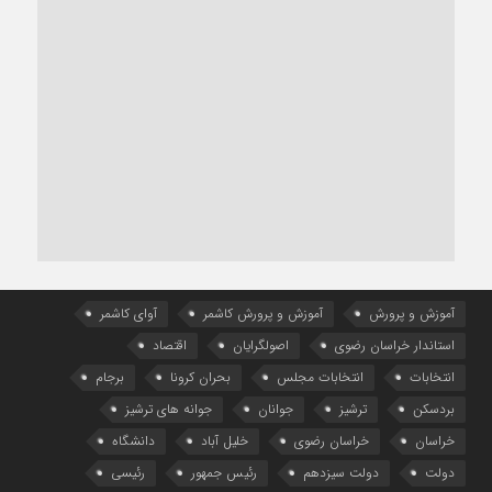
آموزش و پرورش
آموزش و پرورش کاشمر
آوای کاشمر
استاندار خراسان رضوی
اصولگرایان
اقتصاد
انتخابات
انتخابات مجلس
بحران کرونا
برجام
بردسکن
ترشیز
جوانان
جوانه های ترشیز
خراسان
خراسان رضوی
خلیل آباد
دانشگاه
دولت
دولت سیزدهم
رئیس جمهور
رئیسی