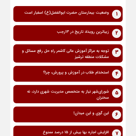
وضعیت بیمارستان حضرت ابوالفضل(ع) اسفبار است
1
زیباترین رویداد تاریخ در ۱۳رجب
2
توجه به مراکز آموزش عالی کاشمر راهِ حل رفع مسائل و
3
مشکلات منطقه ترشیز
استخدام طلاب در آموزش و پرورش، چرا؟
4
شورای‌شهر نیاز به متخصص مدیریت شهری دارد، نه
5
سخنران
این گوی و این میدان!
6
افزایش اجاره بها بیش از 15 درصد ممنوع
7