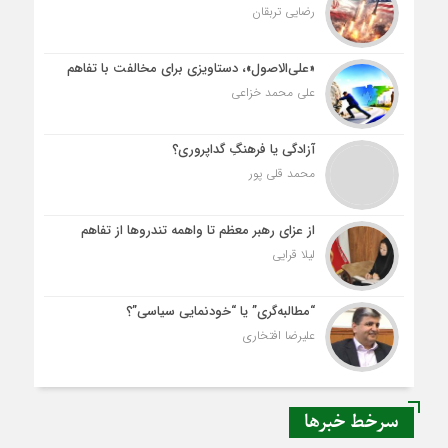
رضایی تربقان
«علی‌الاصول»، دستاویزی برای مخالفت با تفاهم
علی محمد خزاعی
آزادگی یا فرهنگِ گداپروری؟
محمد قلی پور
از عزای رهبر معظم تا واهمه تندروها از تفاهم
لیلا قرایی
“مطالبه‌گری” یا “خودنمایی سیاسی”؟
علیرضا افتخاری
سرخط خبرها