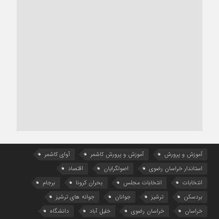
آموزش و پرورش
آموزش و پرورش کاشمر
آوای کاشمر
استاندار خراسان رضوی
اصولگرایان
اقتصاد
انتخابات
انتخابات مجلس
بحران کرونا
برجام
بردسکن
ترشیز
جوانان
جوانه های ترشیز
خراسان
خراسان رضوی
خلیل آباد
دانشگاه