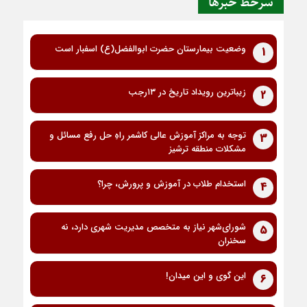
سرخط خبرها
وضعیت بیمارستان حضرت ابوالفضل(ع) اسفبار است
1
زیباترین رویداد تاریخ در ۱۳رجب
2
توجه به مراکز آموزش عالی کاشمر راهِ حل رفع مسائل و
3
مشکلات منطقه ترشیز
استخدام طلاب در آموزش و پرورش، چرا؟
4
شورای‌شهر نیاز به متخصص مدیریت شهری دارد، نه
5
سخنران
این گوی و این میدان!
6