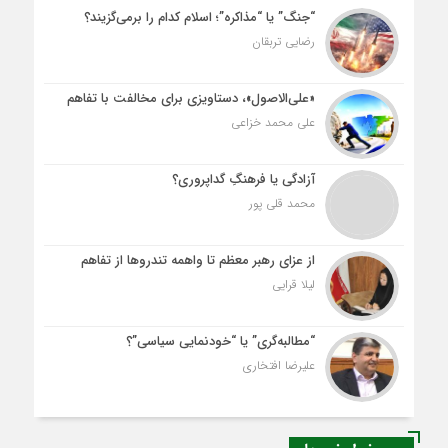
“جنگ” یا “مذاکره”؛ اسلام کدام را برمی‌گزیند؟
رضایی تربقان
«علی‌الاصول»، دستاویزی برای مخالفت با تفاهم
علی محمد خزاعی
آزادگی یا فرهنگِ گداپروری؟
محمد قلی پور
از عزای رهبر معظم تا واهمه تندروها از تفاهم
لیلا قرایی
“مطالبه‌گری” یا “خودنمایی سیاسی”؟
علیرضا افتخاری