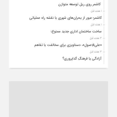
کاشمر روی ریل توسعه متوازن
1 هفته قبل
کاشمر؛ عبور از بحران‌های شهری با نقشه راه عملیاتی
1 هفته قبل
ساخت ساختمان اداری جدید ممنوع؛
3 هفته قبل
«علی‌الاصول»، دستاویزی برای مخالفت با تفاهم
3 هفته قبل
آزادگی یا فرهنگِ گداپروری؟
3 هفته قبل
از عزای رهبر معظم تا واهمه تندروها از تفاهم
4 هفته قبل
“مطالبه‌گری” یا “خودنمایی سیاسی”؟
1 ماه قبل
کاشمر و توسعه پایدار شهری؛ برنامه‌ای واقعی یا شعاری تکراری؟
1 ماه قبل
کاشمر در محاصره گرمای شهری؛