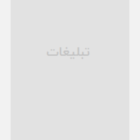
1 ماه قبل
زنگ خطر؛ واکاوی پیامدهای عادی‌سازی ناهنجاری‌های اخلاقی و
فروپاشی کیان خانواده
1 ماه قبل
زندان کاشمر؛ نیمه‌تمام یا فرسوده؟
1 ماه قبل
ترجیح عقلانیت ایرانی بر دیدگاه‌های آخرالزمانی