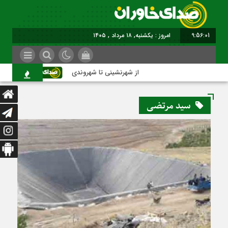
9:56:02
برابر با : Sunday - 9 August - 2026
از شهرنشینی تا شهروندی
اصناف در 
سید مرتضی