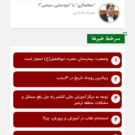
“مطالبه‌گری” یا “خودنمایی سیاسی”؟
علیرضا افتخاری
سرخط خبرها
وضعیت بیمارستان حضرت ابوالفضل(ع) اسفبار است
1
زیباترین رویداد تاریخ در ۱۳رجب
2
توجه به مراکز آموزش عالی کاشمر راهِ حل رفع مسائل و
3
مشکلات منطقه ترشیز
استخدام طلاب در آموزش و پرورش، چرا؟
4