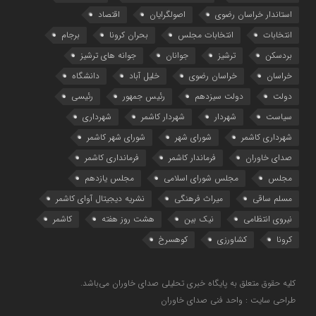
استاندار خراسان رضوی
اصولگرایان
اقتصاد
انتخابات
انتخابات مجلس
بحران کرونا
برجام
بردسکن
ترشیز
جوانان
جوانه های ترشیز
خراسان
خراسان رضوی
خلیل آباد
دانشگاه
دولت
دولت سیزدهم
رئیس جمهور
رئیسی
سیاست
شهردار
شهردار کاشمر
شهرداری
شهرداری کاشمر
شورای شهر
شورای شهر کاشمر
صدای خاوران
فرماندار کاشمر
فرمانداری کاشمر
مجلس
مجلس شورای اسلامی
مجلس یازدهم
مسلم ساقی
میراث فرهنگی
نشریه دیجیتال آوای کاشمر
نیروی انتظامی
نیک بین
هشت روز هفته
کاشمر
کرونا
کشاورزی
کوهسرخ
کلیه حقوق متعلق به پایگاه خبری تحلیلی صدای خاوران می‌باشد.
طراحی سایت : واحد فنی صدای خاوران