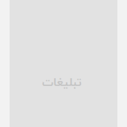
“مطالبه‌گری” یا “خودنمایی سیاسی”؟
1 ماه قبل
کاشمر و توسعه پایدار شهری؛ برنامه‌ای واقعی یا شعاری تکراری؟
1 ماه قبل
کاشمر در محاصره گرمای شهری؛
1 ماه قبل
زنگ خطر؛ واکاوی پیامدهای عادی‌سازی ناهنجاری‌های اخلاقی و
فروپاشی کیان خانواده
1 ماه قبل
زندان کاشمر؛ نیمه‌تمام یا فرسوده؟
1 ماه قبل
ترجیح عقلانیت ایرانی بر دیدگاه‌های آخرالزمانی