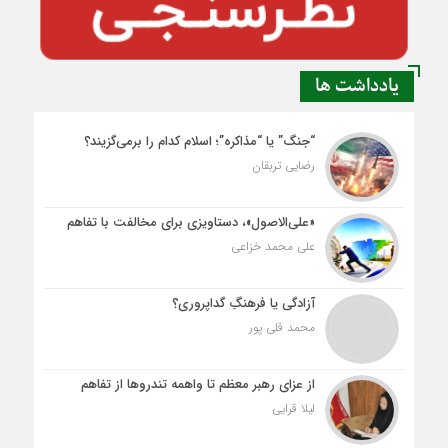
یادداشت ها
“جنگ” یا “مذاکره”؛ اسلام کدام را برمی‌گزیند؟
رضایی تربقان
«علی‌الاصول»، دستاویزی برای مخالفت با تفاهم
علی محمد خزاعی
آزادگی یا فرهنگِ گداپروری؟
محمد قلی پور
از عزای رهبر معظم تا واهمه تندروها از تفاهم
لیلا قرایی