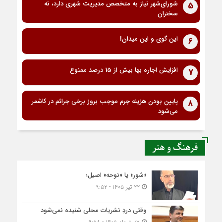
شورای‌شهر نیاز به متخصص مدیریت شهری دارد، نه
5
سخنران
این گوی و این میدان!
6
افزایش اجاره بها بیش از 15 درصد ممنوع
7
پایین بودن هزینه جرم موجب بروز برخی جرائم در کاشمر
8
می‌شود
فرهنگ و هنر
«شور» یا «نوحه» اصیل؛
۲۲ تیر ۱۴۰۵ - ۹:۵۲
وقتی دردِ نشریات محلی شنیده نمی‌شود