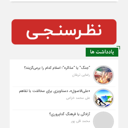
یادداشت ها
“جنگ” یا “مذاکره”؛ اسلام کدام را برمی‌گزیند؟
رضایی تربقان
«علی‌الاصول»، دستاویزی برای مخالفت با تفاهم
علی محمد خزاعی
آزادگی یا فرهنگِ گداپروری؟
محمد قلی پور