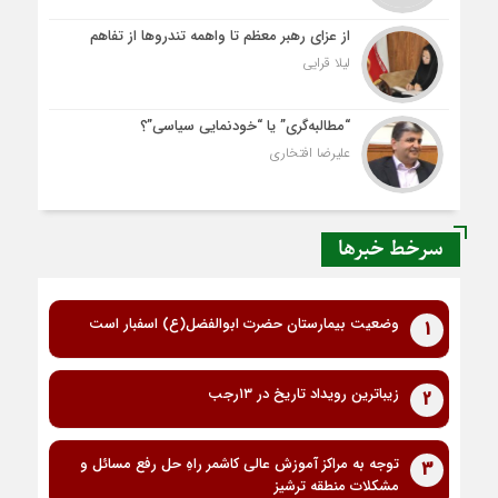
از عزای رهبر معظم تا واهمه تندروها از تفاهم
لیلا قرایی
“مطالبه‌گری” یا “خودنمایی سیاسی”؟
علیرضا افتخاری
سرخط خبرها
وضعیت بیمارستان حضرت ابوالفضل(ع) اسفبار است
1
زیباترین رویداد تاریخ در ۱۳رجب
2
توجه به مراکز آموزش عالی کاشمر راهِ حل رفع مسائل و
3
مشکلات منطقه ترشیز