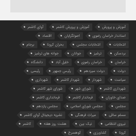
آموزش و پرورش
آموزش و پرورش کاشمر
آوای کاشمر
استاندار خراسان رضوی
اصولگرایان
اقتصاد
انتخابات
انتخابات مجلس
بحران کرونا
برجام
بردسکن
ترشیز
جوانان
جوانه های ترشیز
خراسان
خراسان رضوی
خلیل آباد
دانشگاه
دولت
دولت سیزدهم
رئیس جمهور
رئیسی
سیاست
شهردار
شهردار کاشمر
شهرداری
شهرداری کاشمر
شورای شهر
شورای شهر کاشمر
صدای خاوران
فرماندار کاشمر
فرمانداری کاشمر
مجلس
مجلس شورای اسلامی
مجلس یازدهم
مسلم ساقی
میراث فرهنگی
نشریه دیجیتال آوای کاشمر
نیروی انتظامی
نیک بین
هشت روز هفته
کاشمر
کرونا
کشاورزی
کوهسرخ