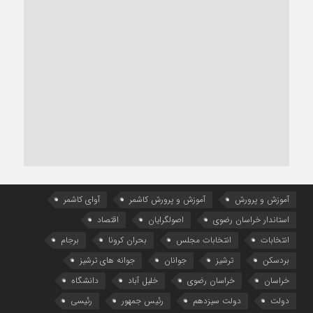
آموزش و پرورش
آموزش و پرورش کاشمر
آوای کاشمر
استاندار خراسان رضوی
اصولگرایان
اقتصاد
انتخابات
انتخابات مجلس
بحران کرونا
برجام
بردسکن
ترشیز
جوانان
جوانه های ترشیز
خراسان
خراسان رضوی
خلیل آباد
دانشگاه
دولت
دولت سیزدهم
رئیس جمهور
رئیسی