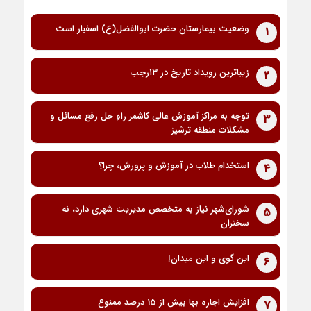
وضعیت بیمارستان حضرت ابوالفضل(ع) اسفبار است
1
زیباترین رویداد تاریخ در ۱۳رجب
2
توجه به مراکز آموزش عالی کاشمر راهِ حل رفع مسائل و
3
مشکلات منطقه ترشیز
استخدام طلاب در آموزش و پرورش، چرا؟
4
شورای‌شهر نیاز به متخصص مدیریت شهری دارد، نه
5
سخنران
این گوی و این میدان!
6
افزایش اجاره بها بیش از 15 درصد ممنوع
7