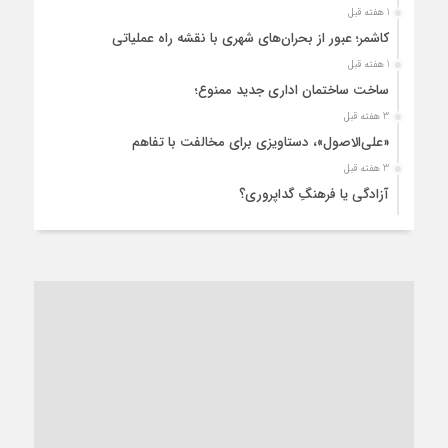
1 هفته قبل
کاشمر؛ عبور از بحران‌های شهری با نقشه راه عملیاتی
1 هفته قبل
ساخت ساختمان اداری جدید ممنوع؛
3 هفته قبل
«علی‌الاصول»، دستاویزی برای مخالفت با تفاهم
3 هفته قبل
آزادگی یا فرهنگِ گداپروری؟
3 هفته قبل
از عزای رهبر معظم تا واهمه تندروها از تفاهم
4 هفته قبل
“مطالبه‌گری” یا “خودنمایی سیاسی”؟
1 ماه قبل
کاشمر و توسعه پایدار شهری؛ برنامه‌ای واقعی یا شعاری تکراری؟
1 ماه قبل
کاشمر در محاصره گرمای شهری؛
1 ماه قبل