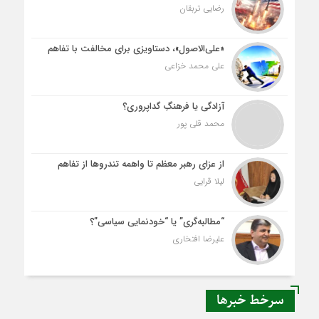
رضایی تربقان
«علی‌الاصول»، دستاویزی برای مخالفت با تفاهم
علی محمد خزاعی
آزادگی یا فرهنگِ گداپروری؟
محمد قلی پور
از عزای رهبر معظم تا واهمه تندروها از تفاهم
لیلا قرایی
“مطالبه‌گری” یا “خودنمایی سیاسی”؟
علیرضا افتخاری
سرخط خبرها