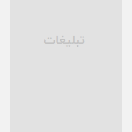
زنگ خطر؛ واکاوی پیامدهای عادی‌سازی ناهنجاری‌های اخلاقی و
فروپاشی کیان خانواده
1 ماه قبل
زندان کاشمر؛ نیمه‌تمام یا فرسوده؟
1 ماه قبل
ترجیح عقلانیت ایرانی بر دیدگاه‌های آخرالزمانی