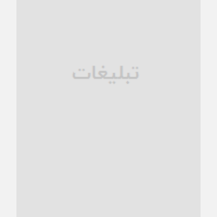
زنگ خطر؛ واکاوی پیامدهای عادی‌سازی ناهنجاری‌های اخلاقی و
فروپاشی کیان خانواده
1 ماه قبل
زندان کاشمر؛ نیمه‌تمام یا فرسوده؟
1 ماه قبل
ترجیح عقلانیت ایرانی بر دیدگاه‌های آخرالزمانی