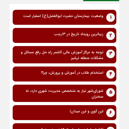
وضعیت بیمارستان حضرت ابوالفضل(ع) اسفبار است
1
زیباترین رویداد تاریخ در ۱۳رجب
2
توجه به مراکز آموزش عالی کاشمر راهِ حل رفع مسائل و
3
مشکلات منطقه ترشیز
استخدام طلاب در آموزش و پرورش، چرا؟
4
شورای‌شهر نیاز به متخصص مدیریت شهری دارد، نه
5
سخنران
این گوی و این میدان!
6