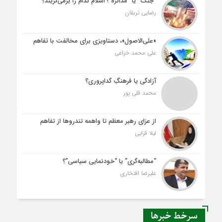
“جنگ” یا “مذاکره”؛ اسلام کدام را برمی‌گزیند؟
رضایی تربقان
«علی‌الاصول»، دستاویزی برای مخالفت با تفاهم
علی محمد خزاعی
آزادگی یا فرهنگِ گداپروری؟
محمد قلی پور
از عزای رهبر معظم تا واهمه تندروها از تفاهم
لیلا قرایی
“مطالبه‌گری” یا “خودنمایی سیاسی”؟
علیرضا افتخاری
سرخط خبرها