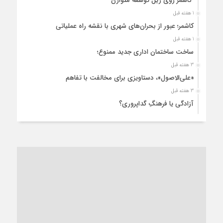
کاشمر روی ریل توسعه متوازن
1 هفته قبل
کاشمر؛ عبور از بحران‌های شهری با نقشه راه عملیاتی
1 هفته قبل
ساخت ساختمان اداری جدید ممنوع؛
3 هفته قبل
«علی‌الاصول»، دستاویزی برای مخالفت با تفاهم
3 هفته قبل
آزادگی یا فرهنگِ گداپروری؟
3 هفته قبل
از عزای رهبر معظم تا واهمه تندروها از تفاهم
3 هفته قبل
“مطالبه‌گری” یا “خودنمایی سیاسی”؟
1 ماه قبل
کاشمر و توسعه پایدار شهری؛ برنامه‌ای واقعی یا شعاری تکراری؟
1 ماه قبل
کاشمر در محاصره گرمای شهری؛
1 ماه قبل