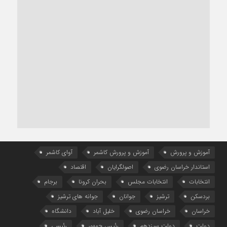
آموزش و پرورش
آموزش و پرورش کاشمر
آوای کاشمر
استاندار خراسان رضوی
اصولگرایان
اقتصاد
انتخابات
انتخابات مجلس
بحران کرونا
برجام
بردسکن
ترشیز
جوانان
جوانه های ترشیز
خراسان
خراسان رضوی
خلیل آباد
دانشگاه
دولت
دولت سیزدهم
رئیس جمهور
رئیسی