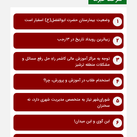
وضعیت بیمارستان حضرت ابوالفضل(ع) اسفبار است
1
زیباترین رویداد تاریخ در ۱۳رجب
2
توجه به مراکز آموزش عالی کاشمر راهِ حل رفع مسائل و
3
مشکلات منطقه ترشیز
استخدام طلاب در آموزش و پرورش، چرا؟
4
شورای‌شهر نیاز به متخصص مدیریت شهری دارد، نه
5
سخنران
این گوی و این میدان!
6