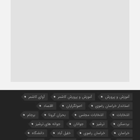
آموزش و پرورش
آموزش و پرورش کاشمر
آوای کاشمر
استاندار خراسان رضوی
اصولگرایان
اقتصاد
انتخابات
انتخابات مجلس
بحران کرونا
برجام
بردسکن
ترشیز
جوانان
جوانه های ترشیز
خراسان
خراسان رضوی
خلیل آباد
دانشگاه