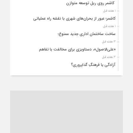
کاشمر روی ریل توسعه متوازن
1 هفته قبل
کاشمر؛ عبور از بحران‌های شهری با نقشه راه عملیاتی
1 هفته قبل
ساخت ساختمان اداری جدید ممنوع؛
3 هفته قبل
«علی‌الاصول»، دستاویزی برای مخالفت با تفاهم
3 هفته قبل
آزادگی یا فرهنگِ گداپروری؟
3 هفته قبل
از عزای رهبر معظم تا واهمه تندروها از تفاهم
4 هفته قبل
“مطالبه‌گری” یا “خودنمایی سیاسی”؟
1 ماه قبل
کاشمر و توسعه پایدار شهری؛ برنامه‌ای واقعی یا شعاری تکراری؟
1 ماه قبل
کاشمر در محاصره گرمای شهری؛