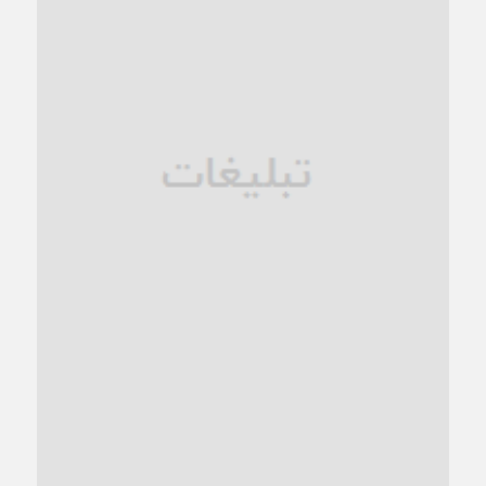
1 ماه قبل
زنگ خطر؛ واکاوی پیامدهای عادی‌سازی ناهنجاری‌های اخلاقی و
فروپاشی کیان خانواده
1 ماه قبل
زندان کاشمر؛ نیمه‌تمام یا فرسوده؟
1 ماه قبل
ترجیح عقلانیت ایرانی بر دیدگاه‌های آخرالزمانی