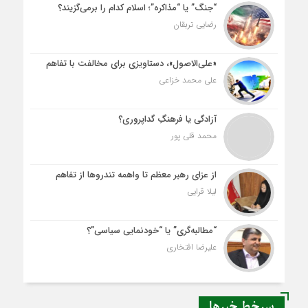
“جنگ” یا “مذاکره”؛ اسلام کدام را برمی‌گزیند؟
رضایی تربقان
«علی‌الاصول»، دستاویزی برای مخالفت با تفاهم
علی محمد خزاعی
آزادگی یا فرهنگِ گداپروری؟
محمد قلی پور
از عزای رهبر معظم تا واهمه تندروها از تفاهم
لیلا قرایی
“مطالبه‌گری” یا “خودنمایی سیاسی”؟
علیرضا افتخاری
سرخط خبرها