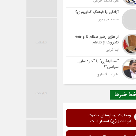
علی محمد خزاعی
آزادگی یا فرهنگِ گداپروری؟
محمد قلی پور
از عزای رهبر معظم تا واهمه
تندروها از تفاهم
لیلا قرایی
“مطالبه‌گری” یا “خودنمایی
سیاسی”؟
علیرضا افتخاری
ط خبرها
وضعیت بیمارستان حضرت
ابوالفضل(ع) اسفبار است