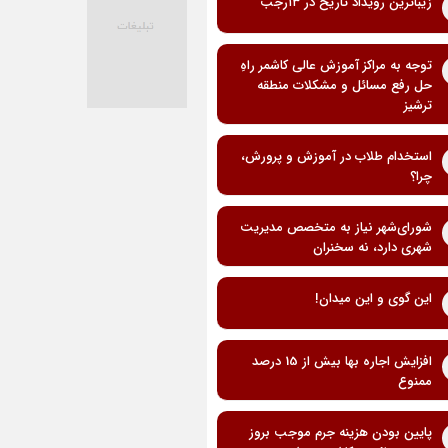
زیباترین رویداد تاریخ در ۱۳رجب
توجه به مراکز آموزش عالی کاشمر راهِ
حل رفع مسائل و مشکلات منطقه
ترشیز
استخدام طلاب در آموزش و پرورش،
چرا؟
شورای‌شهر نیاز به متخصص مدیریت
شهری دارد، نه سخنران
این گوی و این میدان!
افزایش اجاره بها بیش از 15 درصد
ممنوع
پایین بودن هزینه جرم موجب بروز