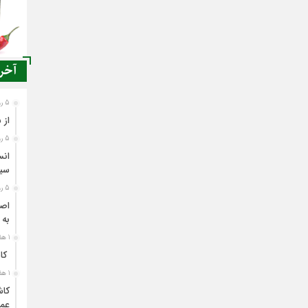
آخری
5 روز قبل
از 
5 روز قبل
انس
سی
5 روز قبل
اصن
به 
1 هفته قبل
کاش
1 هفته قبل
کاش
عمل