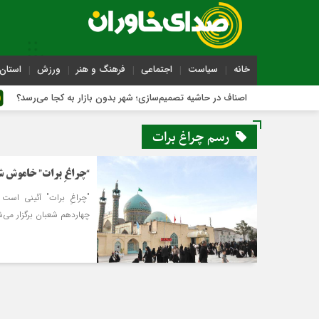
خانه
سیاست
اجتماعی
فرهنگ و هنر
ورزش
استان 
اصناف در حاشیه تصمیم‌سازی؛ شهر بدون بازار به کجا می‌رسد؟
رسم چراغ برات
“چراغِ برات” خاموش 
"چراغِ برات" آئینی است
چهاردهم شعبان برگزار می‌ش