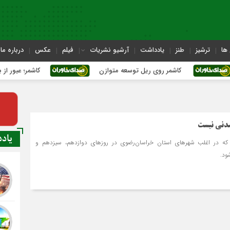
ها
ترشیز
طنز
یادداشت
آرشیو نشریات
فیلم
عکس
درباره ما
کاشمر روی ریل توسعه متوازن
کاشمر؛ عبور از بحران‌های ش
شدنی نیست
یاد
 که در اغلب شهرهای استان خراسان‌رضوی در روزهای دوازدهم، سیزدهم و
ود.