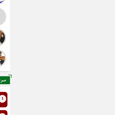
سرخ
1