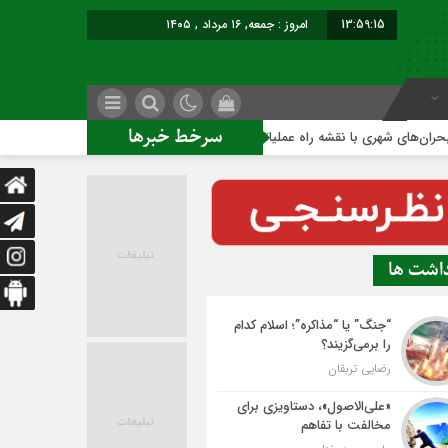
13:59:16
امروز : جمعه, ۱۶ مرداد , ۱۴۰۵
سرخط خبرها
هری با نقشه راه عملیاتی
ساخت ساختمان اداری جدید ممنوع؛
داشت ها
“جنگ” یا “مذاکره”؛ اسلام کدام
را برمی‌گزیند؟
رضایی تربقان
«علی‌الاصول»، دستاویزی برای
مخالفت با تفاهم