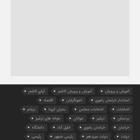
آموزش و پرورش
آموزش و پرورش کاشمر
آوای کاشمر
استاندار خراسان رضوی
اصولگرایان
اقتصاد
انتخابات
انتخابات مجلس
بحران کرونا
برجام
بردسکن
ترشیز
جوانان
جوانه های ترشیز
خراسان
خراسان رضوی
خلیل آباد
دانشگاه
دولت
دولت سیزدهم
رئیس جمهور
رئیسی