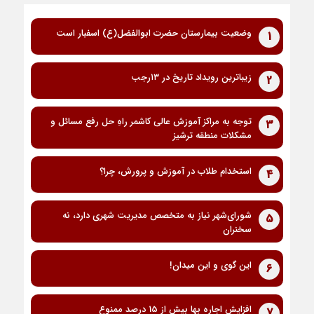
وضعیت بیمارستان حضرت ابوالفضل(ع) اسفبار است
1
زیباترین رویداد تاریخ در ۱۳رجب
2
توجه به مراکز آموزش عالی کاشمر راهِ حل رفع مسائل و
3
مشکلات منطقه ترشیز
استخدام طلاب در آموزش و پرورش، چرا؟
4
شورای‌شهر نیاز به متخصص مدیریت شهری دارد، نه
5
سخنران
این گوی و این میدان!
6
افزایش اجاره بها بیش از 15 درصد ممنوع
7