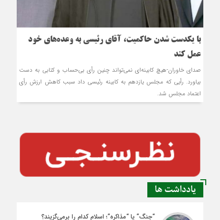
با یکدست شدن حاکمیت، آقای رئیسی به وعده‌های خود
عمل کند
صدای خاوران-هیچ کابینه‌ای نمی‌تواند چنین رأی بی‌حساب و کتابی به دست
بیاورد. رأیی که مجلس یازدهم به کابینه رئیسی داد سبب کاهش ارزش رأی
اعتماد مجلس شد.
یادداشت ها
“جنگ” یا “مذاکره”؛ اسلام کدام را برمی‌گزیند؟