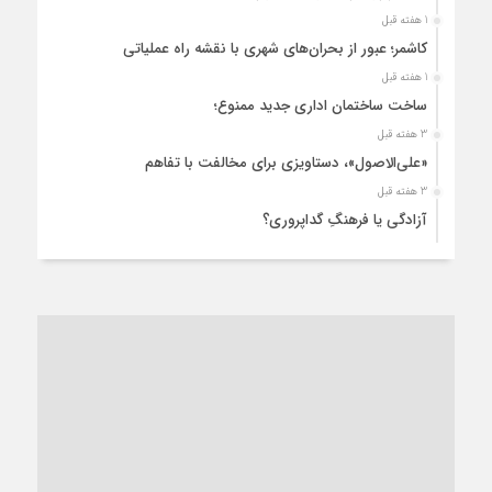
1 هفته قبل
کاشمر؛ عبور از بحران‌های شهری با نقشه راه عملیاتی
1 هفته قبل
ساخت ساختمان اداری جدید ممنوع؛
3 هفته قبل
«علی‌الاصول»، دستاویزی برای مخالفت با تفاهم
3 هفته قبل
آزادگی یا فرهنگِ گداپروری؟
3 هفته قبل
از عزای رهبر معظم تا واهمه تندروها از تفاهم
3 هفته قبل
“مطالبه‌گری” یا “خودنمایی سیاسی”؟
1 ماه قبل
کاشمر و توسعه پایدار شهری؛ برنامه‌ای واقعی یا شعاری تکراری؟
1 ماه قبل
کاشمر در محاصره گرمای شهری؛
1 ماه قبل