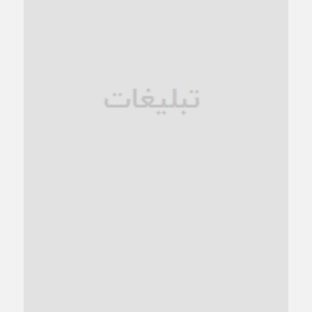
زنگ خطر؛ واکاوی پیامدهای عادی‌سازی ناهنجاری‌های اخلاقی و
فروپاشی کیان خانواده
1 ماه قبل
زندان کاشمر؛ نیمه‌تمام یا فرسوده؟
1 ماه قبل
ترجیح عقلانیت ایرانی بر دیدگاه‌های آخرالزمانی