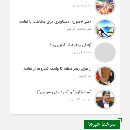
رضایی تربقان
«علی‌الاصول»، دستاویزی برای مخالفت با تفاهم
علی محمد خزاعی
آزادگی یا فرهنگِ گداپروری؟
محمد قلی پور
از عزای رهبر معظم تا واهمه تندروها از تفاهم
لیلا قرایی
“مطالبه‌گری” یا “خودنمایی سیاسی”؟
علیرضا افتخاری
سرخط خبرها