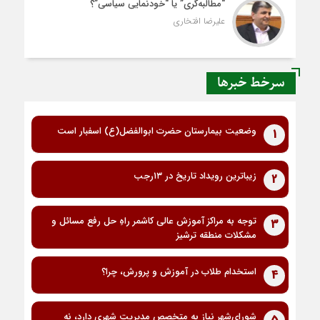
“مطالبه‌گری” یا “خودنمایی سیاسی”؟
علیرضا افتخاری
سرخط خبرها
وضعیت بیمارستان حضرت ابوالفضل(ع) اسفبار است
1
زیباترین رویداد تاریخ در ۱۳رجب
2
توجه به مراکز آموزش عالی کاشمر راهِ حل رفع مسائل و
3
مشکلات منطقه ترشیز
استخدام طلاب در آموزش و پرورش، چرا؟
4
شورای‌شهر نیاز به متخصص مدیریت شهری دارد، نه