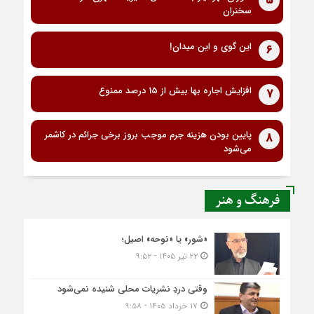
5
سخنران
این گوی و این میدان!
6
افزایش اجاره بها بیش از 15 درصد ممنوع
7
پایین بودن هزینه جرم موجب بروز برخی جرائم در کاشمر
8
می‌شود
فرهنگ و هنر
«شور» یا «نوحه» اصیل؛
۲۲ تیر ۱۴۰۵ - ۹:۵۲
وقتی دردِ نشریات محلی شنیده نمی‌شود
۱۷ خرداد ۱۴۰۵ - ۹:۵۸