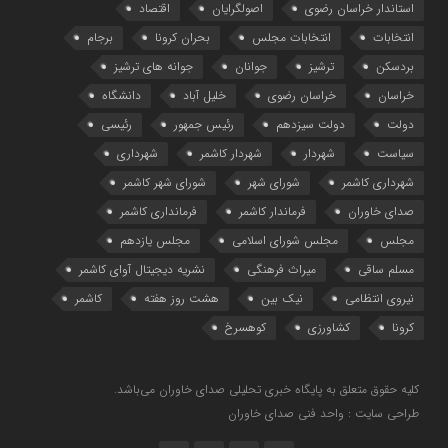
استاندار خراسان رضوی
اصولگرایان
اقتصاد
انتخابات
انتخابات مجلس
بحران کرونا
برجام
بردسکن
ترشیز
جوانان
جوانه های ترشیز
خراسان
خراسان رضوی
خلیل آباد
دانشگاه
دولت
دولت سیزدهم
رئیس جمهور
رئیسی
سیاست
شهردار
شهردار کاشمر
شهرداری
شهرداری کاشمر
شورای شهر
شورای شهر کاشمر
صدای خاوران
فرماندار کاشمر
فرمانداری کاشمر
مجلس
مجلس شورای اسلامی
مجلس یازدهم
مسلم ساقی
میراث فرهنگی
نشریه دیجیتال آوای کاشمر
نیروی انتظامی
نیک بین
هشت روز هفته
کاشمر
کرونا
کشاورزی
کوهسرخ
کلیه حقوق متعلق به پایگاه خبری تحلیلی صدای خاوران می‌باشد.
طراحی سایت : واحد فنی صدای خاوران