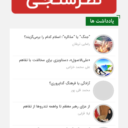
یادداشت ها
“جنگ” یا “مذاکره”؛ اسلام کدام را برمی‌گزیند؟
رضایی تربقان
«علی‌الاصول»، دستاویزی برای مخالفت با تفاهم
علی محمد خزاعی
آزادگی یا فرهنگِ گداپروری؟
محمد قلی پور
از عزای رهبر معظم تا واهمه تندروها از تفاهم
لیلا قرایی