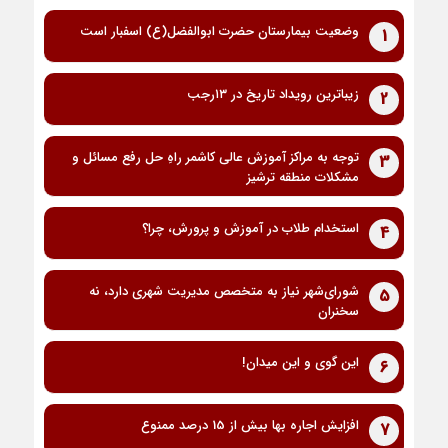
وضعیت بیمارستان حضرت ابوالفضل(ع) اسفبار است
1
زیباترین رویداد تاریخ در ۱۳رجب
2
توجه به مراکز آموزش عالی کاشمر راهِ حل رفع مسائل و
3
مشکلات منطقه ترشیز
استخدام طلاب در آموزش و پرورش، چرا؟
4
شورای‌شهر نیاز به متخصص مدیریت شهری دارد، نه
5
سخنران
این گوی و این میدان!
6
افزایش اجاره بها بیش از 15 درصد ممنوع
7