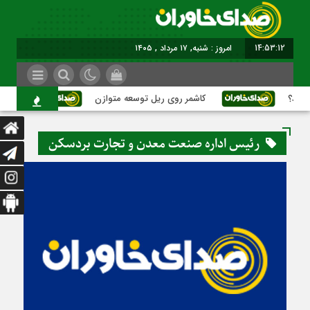
14:53:12
امروز : شنبه, ۱۷ مرداد , ۱۴۰۵
د؟
کاشمر روی ریل توسعه متوازن
کاشمر؛ 
رئيس اداره صنعت معدن و تجارت بردسکن