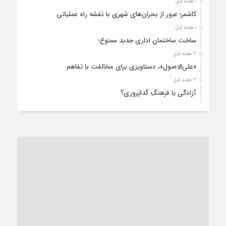
1 هفته قبل
کاشمر؛ عبور از بحران‌های شهری با نقشه راه عملیاتی
1 هفته قبل
ساخت ساختمان اداری جدید ممنوع؛
3 هفته قبل
«علی‌الاصول»، دستاویزی برای مخالفت با تفاهم
3 هفته قبل
آزادگی یا فرهنگِ گداپروری؟
3 هفته قبل
از عزای رهبر معظم تا واهمه تندروها از تفاهم
4 هفته قبل
“مطالبه‌گری” یا “خودنمایی سیاسی”؟
1 ماه قبل
کاشمر و توسعه پایدار شهری؛ برنامه‌ای واقعی یا شعاری تکراری؟
1 ماه قبل
کاشمر در محاصره گرمای شهری؛
1 ماه قبل
زنگ خطر؛ واکاوی پیامدهای عادی‌سازی ناهنجاری‌های اخلاقی و