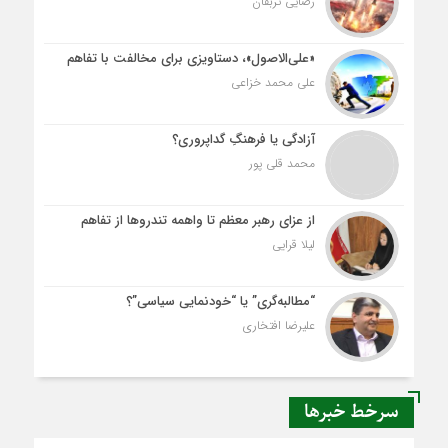
رضایی تربقان
«علی‌الاصول»، دستاویزی برای مخالفت با تفاهم
علی محمد خزاعی
آزادگی یا فرهنگِ گداپروری؟
محمد قلی پور
از عزای رهبر معظم تا واهمه تندروها از تفاهم
لیلا قرایی
“مطالبه‌گری” یا “خودنمایی سیاسی”؟
علیرضا افتخاری
سرخط خبرها