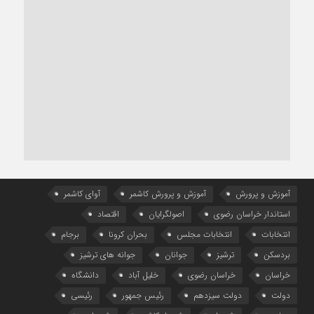
آموزش و پرورش
آموزش و پرورش کاشمر
آوای کاشمر
استاندار خراسان رضوی
اصولگرایان
اقتصاد
انتخابات
انتخابات مجلس
بحران کرونا
برجام
بردسکن
ترشیز
جوانان
جوانه های ترشیز
خراسان
خراسان رضوی
خلیل آباد
دانشگاه
دولت
دولت سیزدهم
رئیس جمهور
رئیسی