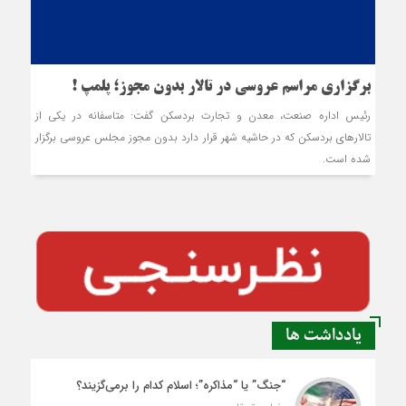
برگزاري مراسم عروسي در تالار بدون مجوز؛ پلمپ !
رئيس اداره صنعت، معدن و تجارت بردسکن گفت: متاسفانه در يکي از
تالارهاي بردسکن که در حاشيه شهر قرار دارد بدون مجوز مجلس عروسي برگزار
شده است.
یادداشت ها
“جنگ” یا “مذاکره”؛ اسلام کدام را برمی‌گزیند؟