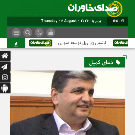
11:51:32
برابر با : Thursday - 6 August - 2026
کاشمر روی ریل توسعه متوازن
کاشمر؛ عبور از بحر
دعای کمیل