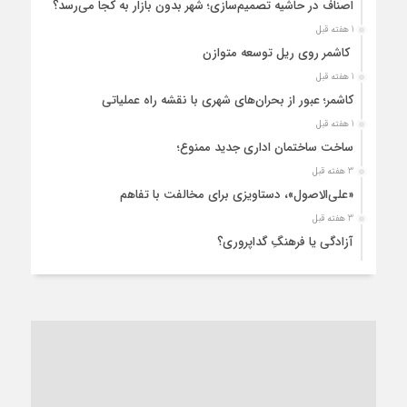
اصناف در حاشیه تصمیم‌سازی؛ شهر بدون بازار به کجا می‌رسد؟
1 هفته قبل
کاشمر روی ریل توسعه متوازن
1 هفته قبل
کاشمر؛ عبور از بحران‌های شهری با نقشه راه عملیاتی
1 هفته قبل
ساخت ساختمان اداری جدید ممنوع؛
3 هفته قبل
«علی‌الاصول»، دستاویزی برای مخالفت با تفاهم
3 هفته قبل
آزادگی یا فرهنگِ گداپروری؟
3 هفته قبل
از عزای رهبر معظم تا واهمه تندروها از تفاهم
3 هفته قبل
“مطالبه‌گری” یا “خودنمایی سیاسی”؟
1 ماه قبل
کاشمر و توسعه پایدار شهری؛ برنامه‌ای واقعی یا شعاری تکراری؟