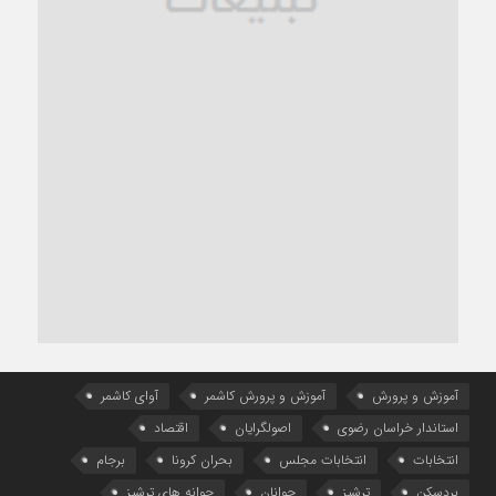
آموزش و پرورش
آموزش و پرورش کاشمر
آوای کاشمر
استاندار خراسان رضوی
اصولگرایان
اقتصاد
انتخابات
انتخابات مجلس
بحران کرونا
برجام
بردسکن
ترشیز
جوانان
جوانه های ترشیز