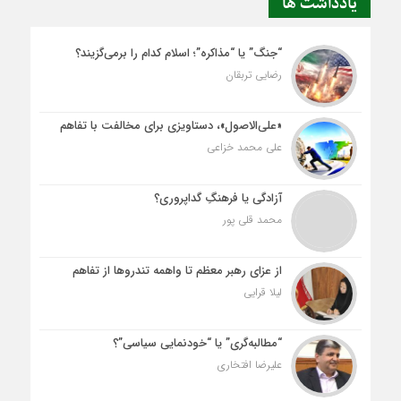
یادداشت ها
“جنگ” یا “مذاکره”؛ اسلام کدام را برمی‌گزیند؟
رضایی تربقان
«علی‌الاصول»، دستاویزی برای مخالفت با تفاهم
علی محمد خزاعی
آزادگی یا فرهنگِ گداپروری؟
محمد قلی پور
از عزای رهبر معظم تا واهمه تندروها از تفاهم
لیلا قرایی
“مطالبه‌گری” یا “خودنمایی سیاسی”؟
علیرضا افتخاری