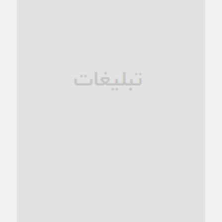
1 ماه قبل
زنگ خطر؛ واکاوی پیامدهای عادی‌سازی ناهنجاری‌های اخلاقی و
فروپاشی کیان خانواده
1 ماه قبل
زندان کاشمر؛ نیمه‌تمام یا فرسوده؟
1 ماه قبل
ترجیح عقلانیت ایرانی بر دیدگاه‌های آخرالزمانی