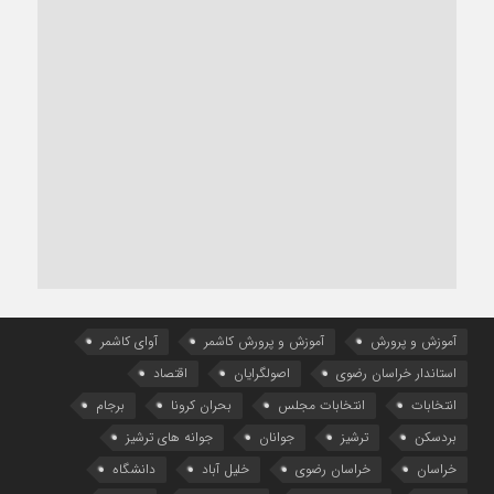
آموزش و پرورش
آموزش و پرورش کاشمر
آوای کاشمر
استاندار خراسان رضوی
اصولگرایان
اقتصاد
انتخابات
انتخابات مجلس
بحران کرونا
برجام
بردسکن
ترشیز
جوانان
جوانه های ترشیز
خراسان
خراسان رضوی
خلیل آباد
دانشگاه