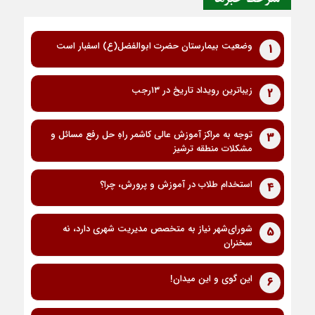
وضعیت بیمارستان حضرت ابوالفضل(ع) اسفبار است
1
زیباترین رویداد تاریخ در ۱۳رجب
2
توجه به مراکز آموزش عالی کاشمر راهِ حل رفع مسائل و
3
مشکلات منطقه ترشیز
استخدام طلاب در آموزش و پرورش، چرا؟
4
شورای‌شهر نیاز به متخصص مدیریت شهری دارد، نه
5
سخنران
این گوی و این میدان!
6