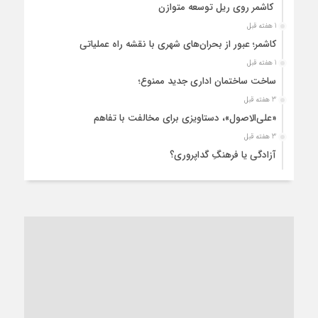
کاشمر روی ریل توسعه متوازن
1 هفته قبل
کاشمر؛ عبور از بحران‌های شهری با نقشه راه عملیاتی
1 هفته قبل
ساخت ساختمان اداری جدید ممنوع؛
3 هفته قبل
«علی‌الاصول»، دستاویزی برای مخالفت با تفاهم
3 هفته قبل
آزادگی یا فرهنگِ گداپروری؟
3 هفته قبل
از عزای رهبر معظم تا واهمه تندروها از تفاهم
3 هفته قبل
“مطالبه‌گری” یا “خودنمایی سیاسی”؟
1 ماه قبل
کاشمر و توسعه پایدار شهری؛ برنامه‌ای واقعی یا شعاری تکراری؟
1 ماه قبل
کاشمر در محاصره گرمای شهری؛