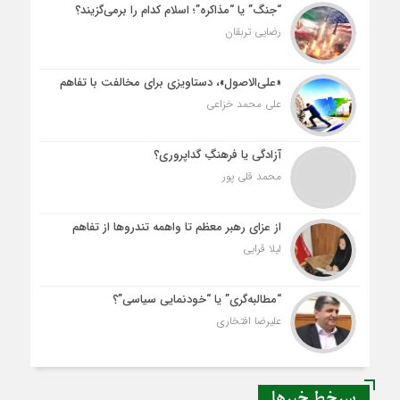
“جنگ” یا “مذاکره”؛ اسلام کدام را برمی‌گزیند؟
رضایی تربقان
«علی‌الاصول»، دستاویزی برای مخالفت با تفاهم
علی محمد خزاعی
آزادگی یا فرهنگِ گداپروری؟
محمد قلی پور
از عزای رهبر معظم تا واهمه تندروها از تفاهم
لیلا قرایی
“مطالبه‌گری” یا “خودنمایی سیاسی”؟
علیرضا افتخاری
سرخط خبرها