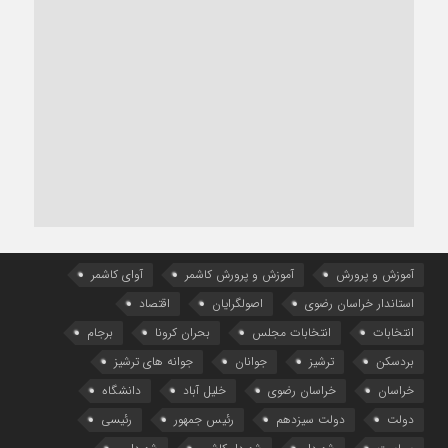
آموزش و پرورش
آموزش و پرورش کاشمر
آوای کاشمر
استاندار خراسان رضوی
اصولگرایان
اقتصاد
انتخابات
انتخابات مجلس
بحران کرونا
برجام
بردسکن
ترشیز
جوانان
جوانه های ترشیز
خراسان
خراسان رضوی
خلیل آباد
دانشگاه
دولت
دولت سیزدهم
رئیس جمهور
رئیسی