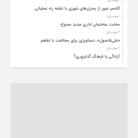
1 هفته قبل
کاشمر؛ عبور از بحران‌های شهری با نقشه راه عملیاتی
1 هفته قبل
ساخت ساختمان اداری جدید ممنوع؛
3 هفته قبل
«علی‌الاصول»، دستاویزی برای مخالفت با تفاهم
3 هفته قبل
آزادگی یا فرهنگِ گداپروری؟
3 هفته قبل
از عزای رهبر معظم تا واهمه تندروها از تفاهم
3 هفته قبل
“مطالبه‌گری” یا “خودنمایی سیاسی”؟
1 ماه قبل
کاشمر و توسعه پایدار شهری؛ برنامه‌ای واقعی یا شعاری تکراری؟
1 ماه قبل
کاشمر در محاصره گرمای شهری؛
1 ماه قبل
زنگ خطر؛ واکاوی پیامدهای عادی‌سازی ناهنجاری‌های اخلاقی و