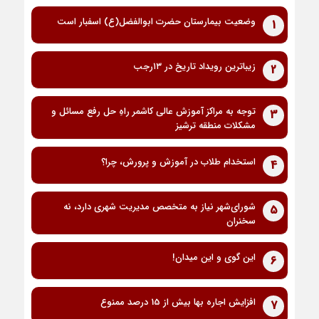
وضعیت بیمارستان حضرت ابوالفضل(ع) اسفبار است
1
زیباترین رویداد تاریخ در ۱۳رجب
2
توجه به مراکز آموزش عالی کاشمر راهِ حل رفع مسائل و
3
مشکلات منطقه ترشیز
استخدام طلاب در آموزش و پرورش، چرا؟
4
شورای‌شهر نیاز به متخصص مدیریت شهری دارد، نه
5
سخنران
این گوی و این میدان!
6
افزایش اجاره بها بیش از 15 درصد ممنوع
7