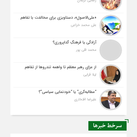
رضایی تربقان
«علی‌الاصول»، دستاویزی برای مخالفت با تفاهم
علی محمد خزاعی
آزادگی یا فرهنگِ گداپروری؟
محمد قلی پور
از عزای رهبر معظم تا واهمه تندروها از تفاهم
لیلا قرایی
“مطالبه‌گری” یا “خودنمایی سیاسی”؟
علیرضا افتخاری
سرخط خبرها