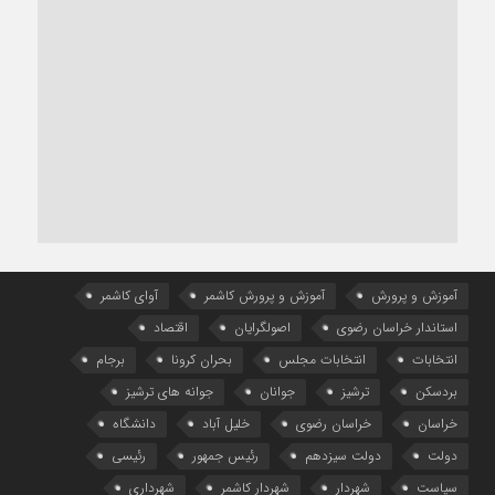
آموزش و پرورش
آموزش و پرورش کاشمر
آوای کاشمر
استاندار خراسان رضوی
اصولگرایان
اقتصاد
انتخابات
انتخابات مجلس
بحران کرونا
برجام
بردسکن
ترشیز
جوانان
جوانه های ترشیز
خراسان
خراسان رضوی
خلیل آباد
دانشگاه
دولت
دولت سیزدهم
رئیس جمهور
رئیسی
سیاست
شهردار
شهردار کاشمر
شهرداری