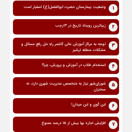
وضعیت بیمارستان حضرت ابوالفضل(ع) اسفبار است
1
زیباترین رویداد تاریخ در ۱۳رجب
2
توجه به مراکز آموزش عالی کاشمر راهِ حل رفع مسائل و
3
مشکلات منطقه ترشیز
استخدام طلاب در آموزش و پرورش، چرا؟
4
شورای‌شهر نیاز به متخصص مدیریت شهری دارد، نه
5
سخنران
این گوی و این میدان!
6
افزایش اجاره بها بیش از 15 درصد ممنوع
7