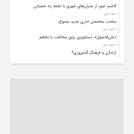
کاشمر؛ عبور از بحران‌های شهری با نقشه راه عملیاتی
1 هفته قبل
ساخت ساختمان اداری جدید ممنوع؛
3 هفته قبل
«علی‌الاصول»، دستاویزی برای مخالفت با تفاهم
3 هفته قبل
آزادگی یا فرهنگِ گداپروری؟
3 هفته قبل
از عزای رهبر معظم تا واهمه تندروها از تفاهم
3 هفته قبل
“مطالبه‌گری” یا “خودنمایی سیاسی”؟
1 ماه قبل
کاشمر و توسعه پایدار شهری؛ برنامه‌ای واقعی یا شعاری تکراری؟
1 ماه قبل
کاشمر در محاصره گرمای شهری؛
1 ماه قبل
زنگ خطر؛ واکاوی پیامدهای عادی‌سازی ناهنجاری‌های اخلاقی و