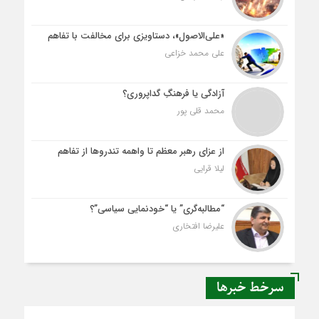
«علی‌الاصول»، دستاویزی برای مخالفت با تفاهم
علی محمد خزاعی
آزادگی یا فرهنگِ گداپروری؟
محمد قلی پور
از عزای رهبر معظم تا واهمه تندروها از تفاهم
لیلا قرایی
“مطالبه‌گری” یا “خودنمایی سیاسی”؟
علیرضا افتخاری
سرخط خبرها