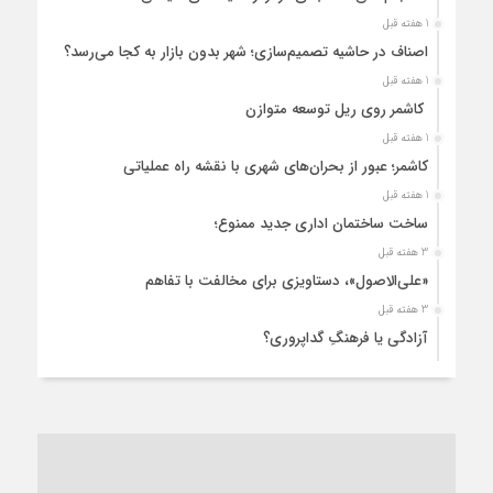
1 هفته قبل
اصناف در حاشیه تصمیم‌سازی؛ شهر بدون بازار به کجا می‌رسد؟
1 هفته قبل
کاشمر روی ریل توسعه متوازن
1 هفته قبل
کاشمر؛ عبور از بحران‌های شهری با نقشه راه عملیاتی
1 هفته قبل
ساخت ساختمان اداری جدید ممنوع؛
3 هفته قبل
«علی‌الاصول»، دستاویزی برای مخالفت با تفاهم
3 هفته قبل
آزادگی یا فرهنگِ گداپروری؟
4 هفته قبل
از عزای رهبر معظم تا واهمه تندروها از تفاهم
4 هفته قبل
“مطالبه‌گری” یا “خودنمایی سیاسی”؟
1 ماه قبل