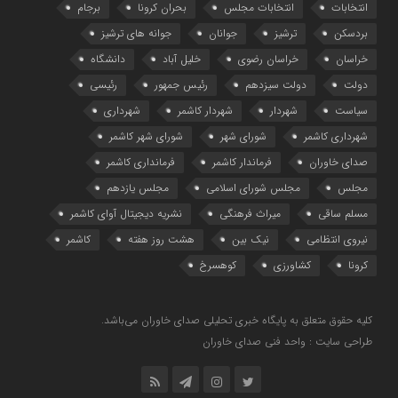
انتخابات
انتخابات مجلس
بحران کرونا
برجام
بردسکن
ترشیز
جوانان
جوانه های ترشیز
خراسان
خراسان رضوی
خلیل آباد
دانشگاه
دولت
دولت سیزدهم
رئیس جمهور
رئیسی
سیاست
شهردار
شهردار کاشمر
شهرداری
شهرداری کاشمر
شورای شهر
شورای شهر کاشمر
صدای خاوران
فرماندار کاشمر
فرمانداری کاشمر
مجلس
مجلس شورای اسلامی
مجلس یازدهم
مسلم ساقی
میراث فرهنگی
نشریه دیجیتال آوای کاشمر
نیروی انتظامی
نیک بین
هشت روز هفته
کاشمر
کرونا
کشاورزی
کوهسرخ
کلیه حقوق متعلق به پایگاه خبری تحلیلی صدای خاوران می‌باشد.
طراحی سایت : واحد فنی صدای خاوران