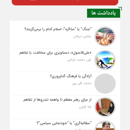
یادداشت ها
“جنگ” یا “مذاکره”؛ اسلام کدام را برمی‌گزیند؟
رضایی تربقان
«علی‌الاصول»، دستاویزی برای مخالفت با تفاهم
علی محمد خزاعی
آزادگی یا فرهنگِ گداپروری؟
محمد قلی پور
از عزای رهبر معظم تا واهمه تندروها از تفاهم
لیلا قرایی
“مطالبه‌گری” یا “خودنمایی سیاسی”؟