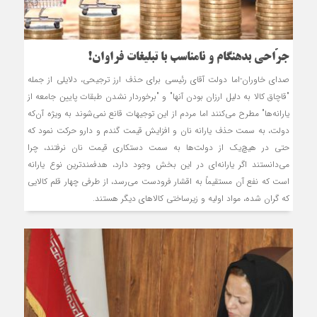
جرّاحی بدهنگام و نامناسب با تبلیغات فراوان!
صدای خاوران-اما دولت آقای رئیسی برای حذف ارز ترجیحی، دلایلی از جمله
"قاچاق کالا به دلیل ارزان بودن آنها" و "برخوردار نشدن طبقات پایین جامعه از
یارانه‌ها" مطرح می‌کنند اما مردم از این توجیهات قانع نمي‌شوند به ویژه آن‌که
دولت، به سمت حذف يارانه نان و افزايش قيمت گندم و دارو حرکت نمود که
حتي در هيچ‌يك از دولت‌ها به سمت دستكاري قيمت نان نرفتند، چرا
مي‌دانستند اگر يارانه‌اي در اين بخش وجود دارد، هدفمندترين نوع يارانه
است كه نفع آن مستقيماً به اقشار فرودست مي‌رسد، از طرفی چهار قلم کالایی
که گران شده، مواد اولیه و زیرساختی کالاهای دیگر هستند.