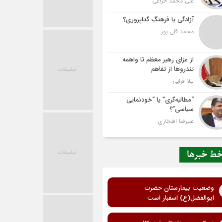
علی محمد خزاعی
آزادگی یا فرهنگِ گداپروری؟
محمد قلی پور
از عزای رهبر معظم تا واهمه
تندروها از تفاهم
لیلا قرایی
“مطالبه‌گری” یا “خودنمایی
سیاسی”؟
علیرضا افتخاری
ط خبرها
وضعیت بیمارستان حضرت
ابوالفضل(ع) اسفبار است