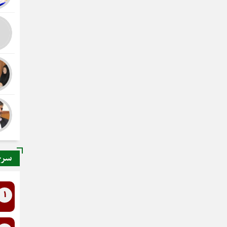
سرخ
1