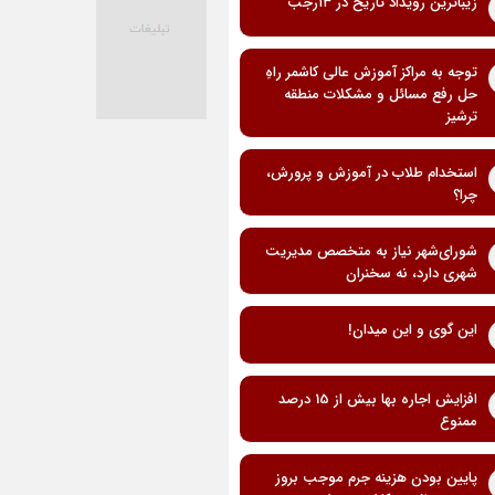
زیباترین رویداد تاریخ در ۱۳رجب
توجه به مراکز آموزش عالی کاشمر راهِ
حل رفع مسائل و مشکلات منطقه
ترشیز
استخدام طلاب در آموزش و پرورش،
چرا؟
شورای‌شهر نیاز به متخصص مدیریت
شهری دارد، نه سخنران
این گوی و این میدان!
افزایش اجاره بها بیش از 15 درصد
ممنوع
پایین بودن هزینه جرم موجب بروز