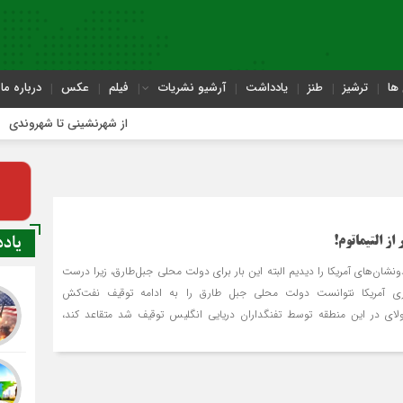
ها
ترشیز
طنز
یادداشت
آرشیو نشریات
فیلم
عکس
درباره ما
از شهرنشینی تا شهروندی
یاد
از التیماتوم!
شان‌های آمریکا را دیدیم البته این بار برای دولت محلی جبل‌طارق، زیرا درست
اری آمریکا نتوانست دولت محلی جبل‌ طارق را به ادامه توقیف نفت‌کش
 جولای در این منطقه توسط تفنگداران دریایی انگلیس توقیف شد متقاعد کند،