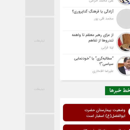
علی محمد خزاعی
آزادگی یا فرهنگِ گداپروری؟
محمد قلی پور
از عزای رهبر معظم تا واهمه
تندروها از تفاهم
لیلا قرایی
“مطالبه‌گری” یا “خودنمایی
سیاسی”؟
علیرضا افتخاری
ط خبرها
وضعیت بیمارستان حضرت
ابوالفضل(ع) اسفبار است