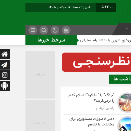
5:44:02
امروز : جمعه, ۱۶ مرداد , ۱۴۰۵
سرخط خبرها
 با نقشه راه عملیاتی
ساخت ساختمان اداری جدید ممنوع؛
داشت ها
“جنگ” یا “مذاکره”؛ اسلام کدام
را برمی‌گزیند؟
رضایی تربقان
«علی‌الاصول»، دستاویزی برای
مخالفت با تفاهم