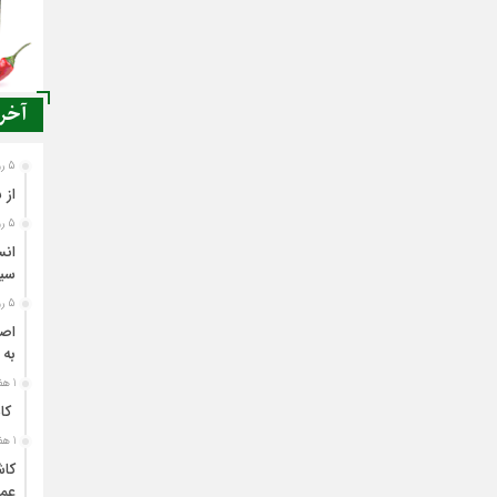
آخری
5 روز قبل
از 
5 روز قبل
انس
سی
5 روز قبل
اصن
به 
1 هفته قبل
کاش
1 هفته قبل
کاش
عمل