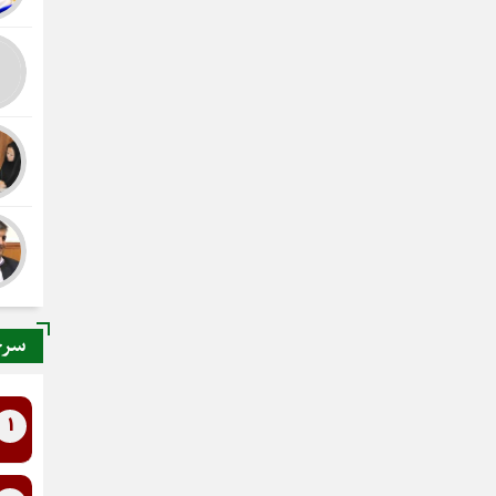
سرخ
1