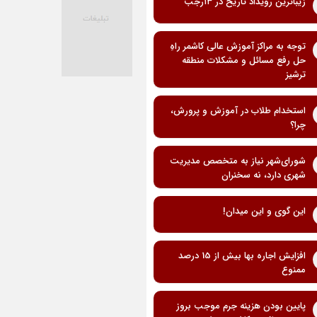
زیباترین رویداد تاریخ در ۱۳رجب
توجه به مراکز آموزش عالی کاشمر راهِ
حل رفع مسائل و مشکلات منطقه
ترشیز
استخدام طلاب در آموزش و پرورش،
چرا؟
شورای‌شهر نیاز به متخصص مدیریت
شهری دارد، نه سخنران
این گوی و این میدان!
افزایش اجاره بها بیش از 15 درصد
ممنوع
پایین بودن هزینه جرم موجب بروز