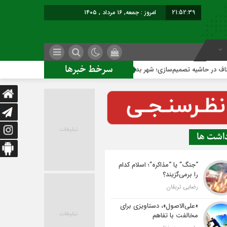
21:52:40
امروز : جمعه, ۱۶ مرداد , ۱۴۰۵
سرخط خبرها
تصمیم‌سازی؛ شهر بدون بازار به کجا می‌رسد؟
کاشمر روی ریل ت
داشت ها
“جنگ” یا “مذاکره”؛ اسلام کدام
را برمی‌گزیند؟
رضایی تربقان
«علی‌الاصول»، دستاویزی برای
مخالفت با تفاهم