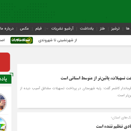
ها
ترشیز
طنز
یادداشت
آرشیو نشریات
فیلم
عکس
درباره ما
از شهرنشینی تا شهروندی
اصناف در حاشیه 
یاد
ت تسهیلات، پائین‌تر از متوسط استانی است
رماندار کاشمر گفت: رتبه شهرستان در پرداخت تسهیلات مشاغل آسیب دیده از
ن‌تر است.
‌های استان؛
ادی تنظیم نشده است