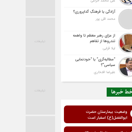
علی محمد خزاعی
آزادگی یا فرهنگِ گداپروری؟
محمد قلی پور
از عزای رهبر معظم تا واهمه
تندروها از تفاهم
لیلا قرایی
“مطالبه‌گری” یا “خودنمایی
سیاسی”؟
علیرضا افتخاری
ط خبرها
وضعیت بیمارستان حضرت
ابوالفضل(ع) اسفبار است