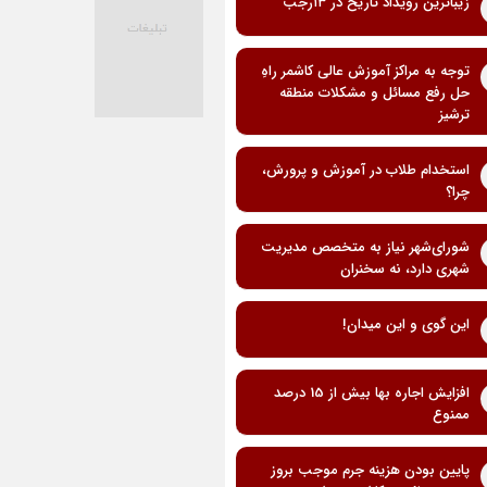
زیباترین رویداد تاریخ در ۱۳رجب
توجه به مراکز آموزش عالی کاشمر راهِ
حل رفع مسائل و مشکلات منطقه
ترشیز
استخدام طلاب در آموزش و پرورش،
چرا؟
شورای‌شهر نیاز به متخصص مدیریت
شهری دارد، نه سخنران
این گوی و این میدان!
افزایش اجاره بها بیش از 15 درصد
ممنوع
پایین بودن هزینه جرم موجب بروز