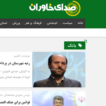
خانه
سیاست
اجتماعی
فرهنگ و هنر
ورزش
استان 
بانک
فرماندار کاشمر:
رتبه شهرستان در پرداخ
به گزارش صدای خاوران- ف
کرونا از متوسط استانی پایی
رئیس شورای هماهنگی بانک
قوانین برای جنگ اقتص