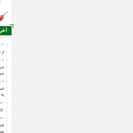
آخری
5 روز قبل
از 
5 روز قبل
انس
سی
5 روز قبل
اصن
به 
1 هفته قبل
کاش
1 هفته قبل
کاش
عمل