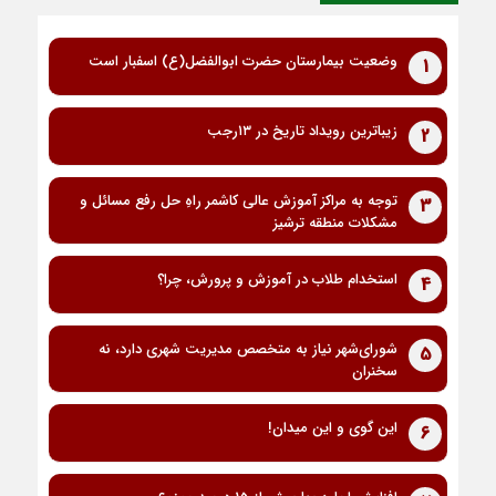
وضعیت بیمارستان حضرت ابوالفضل(ع) اسفبار است
1
زیباترین رویداد تاریخ در ۱۳رجب
2
توجه به مراکز آموزش عالی کاشمر راهِ حل رفع مسائل و
3
مشکلات منطقه ترشیز
استخدام طلاب در آموزش و پرورش، چرا؟
4
شورای‌شهر نیاز به متخصص مدیریت شهری دارد، نه
5
سخنران
این گوی و این میدان!
6