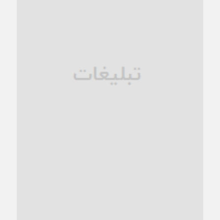
زنگ خطر؛ واکاوی پیامدهای عادی‌سازی ناهنجاری‌های اخلاقی و
فروپاشی کیان خانواده
1 ماه قبل
زندان کاشمر؛ نیمه‌تمام یا فرسوده؟
1 ماه قبل
ترجیح عقلانیت ایرانی بر دیدگاه‌های آخرالزمانی