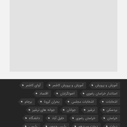
آموزش و پرورش
آموزش و پرورش کاشمر
آوای کاشمر
استاندار خراسان رضوی
اصولگرایان
اقتصاد
انتخابات
انتخابات مجلس
بحران کرونا
برجام
بردسکن
ترشیز
جوانان
جوانه های ترشیز
خراسان
خراسان رضوی
خلیل آباد
دانشگاه
دولت
دولت سیزدهم
رئیس جمهور
رئیسی