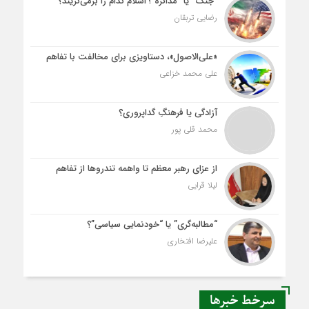
“جنگ” یا “مذاکره”؛ اسلام کدام را برمی‌گزیند؟
رضایی تربقان
«علی‌الاصول»، دستاویزی برای مخالفت با تفاهم
علی محمد خزاعی
آزادگی یا فرهنگِ گداپروری؟
محمد قلی پور
از عزای رهبر معظم تا واهمه تندروها از تفاهم
لیلا قرایی
“مطالبه‌گری” یا “خودنمایی سیاسی”؟
علیرضا افتخاری
سرخط خبرها