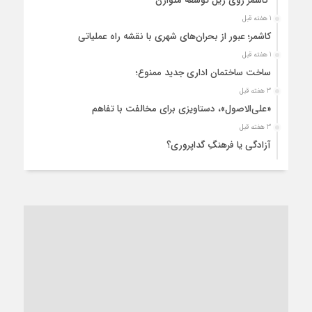
کاشمر روی ریل توسعه متوازن
1 هفته قبل
کاشمر؛ عبور از بحران‌های شهری با نقشه راه عملیاتی
1 هفته قبل
ساخت ساختمان اداری جدید ممنوع؛
3 هفته قبل
«علی‌الاصول»، دستاویزی برای مخالفت با تفاهم
3 هفته قبل
آزادگی یا فرهنگِ گداپروری؟
3 هفته قبل
از عزای رهبر معظم تا واهمه تندروها از تفاهم
4 هفته قبل
“مطالبه‌گری” یا “خودنمایی سیاسی”؟
1 ماه قبل
کاشمر و توسعه پایدار شهری؛ برنامه‌ای واقعی یا شعاری تکراری؟
1 ماه قبل
کاشمر در محاصره گرمای شهری؛
1 ماه قبل