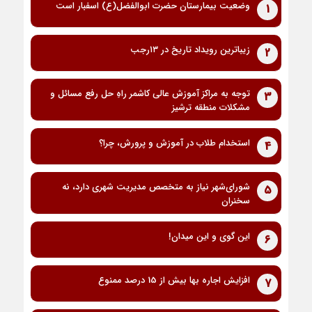
وضعیت بیمارستان حضرت ابوالفضل(ع) اسفبار است
1
زیباترین رویداد تاریخ در ۱۳رجب
2
توجه به مراکز آموزش عالی کاشمر راهِ حل رفع مسائل و
3
مشکلات منطقه ترشیز
استخدام طلاب در آموزش و پرورش، چرا؟
4
شورای‌شهر نیاز به متخصص مدیریت شهری دارد، نه
5
سخنران
این گوی و این میدان!
6
افزایش اجاره بها بیش از 15 درصد ممنوع
7