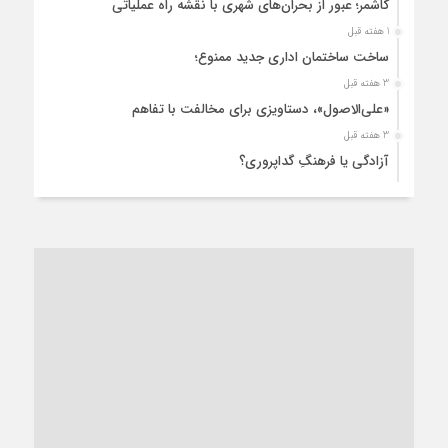
کاشمر؛ عبور از بحران‌های شهری با نقشه راه عملیاتی
1 هفته قبل
ساخت ساختمان اداری جدید ممنوع؛
3 هفته قبل
«علی‌الاصول»، دستاویزی برای مخالفت با تفاهم
3 هفته قبل
آزادگی یا فرهنگِ گداپروری؟
4 هفته قبل
از عزای رهبر معظم تا واهمه تندروها از تفاهم
4 هفته قبل
“مطالبه‌گری” یا “خودنمایی سیاسی”؟
1 ماه قبل
کاشمر و توسعه پایدار شهری؛ برنامه‌ای واقعی یا شعاری تکراری؟
1 ماه قبل
کاشمر در محاصره گرمای شهری؛
1 ماه قبل
زنگ خطر؛ واکاوی پیامدهای عادی‌سازی ناهنجاری‌های اخلاقی و
فروپاشی کیان خانواده