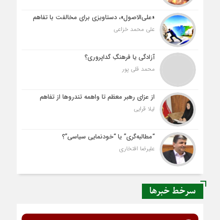
«علی‌الاصول»، دستاویزی برای مخالفت با تفاهم
علی محمد خزاعی
آزادگی یا فرهنگِ گداپروری؟
محمد قلی پور
از عزای رهبر معظم تا واهمه تندروها از تفاهم
لیلا قرایی
“مطالبه‌گری” یا “خودنمایی سیاسی”؟
علیرضا افتخاری
سرخط خبرها