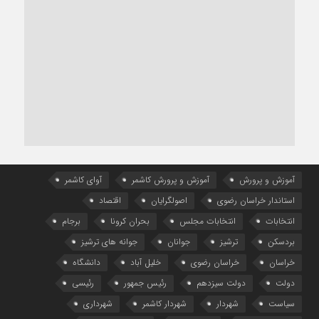
آموزش و پرورش
آموزش و پرورش کاشمر
آوای کاشمر
استاندار خراسان رضوی
اصولگرایان
اقتصاد
انتخابات
انتخابات مجلس
بحران کرونا
برجام
بردسکن
ترشیز
جوانان
جوانه های ترشیز
خراسان
خراسان رضوی
خلیل آباد
دانشگاه
دولت
دولت سیزدهم
رئیس جمهور
رئیسی
سیاست
شهردار
شهردار کاشمر
شهرداری