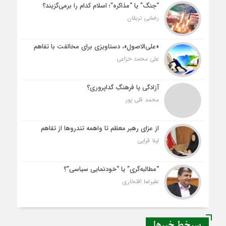
“جنگ” یا “مذاکره”؛ اسلام کدام را برمی‌گزیند؟
رضایی تربقان
«علی‌الاصول»، دستاویزی برای مخالفت با تفاهم
علی محمد خزاعی
آزادگی یا فرهنگِ گداپروری؟
محمد قلی پور
از عزای رهبر معظم تا واهمه تندروها از تفاهم
لیلا قرایی
“مطالبه‌گری” یا “خودنمایی سیاسی”؟
علیرضا افتخاری
سرخط خبرها