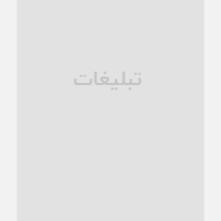
1 ماه قبل
زنگ خطر؛ واکاوی پیامدهای عادی‌سازی ناهنجاری‌های اخلاقی و
فروپاشی کیان خانواده
1 ماه قبل
زندان کاشمر؛ نیمه‌تمام یا فرسوده؟
1 ماه قبل
ترجیح عقلانیت ایرانی بر دیدگاه‌های آخرالزمانی