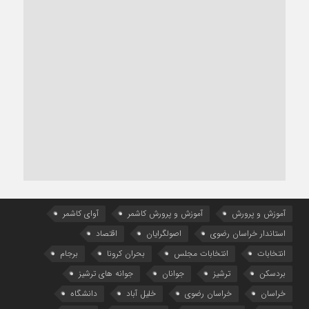
آموزش و پرورش
آموزش و پرورش کاشمر
آوای کاشمر
استاندار خراسان رضوی
اصولگرایان
اقتصاد
انتخابات
انتخابات مجلس
بحران کرونا
برجام
بردسکن
ترشیز
جوانان
جوانه های ترشیز
خراسان
خراسان رضوی
خلیل آباد
دانشگاه