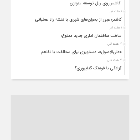
کاشمر روی ریل توسعه متوازن
1 هفته قبل
کاشمر؛ عبور از بحران‌های شهری با نقشه راه عملیاتی
1 هفته قبل
ساخت ساختمان اداری جدید ممنوع؛
3 هفته قبل
«علی‌الاصول»، دستاویزی برای مخالفت با تفاهم
3 هفته قبل
آزادگی یا فرهنگِ گداپروری؟
3 هفته قبل
از عزای رهبر معظم تا واهمه تندروها از تفاهم
4 هفته قبل
“مطالبه‌گری” یا “خودنمایی سیاسی”؟
1 ماه قبل
کاشمر و توسعه پایدار شهری؛ برنامه‌ای واقعی یا شعاری تکراری؟
1 ماه قبل
کاشمر در محاصره گرمای شهری؛