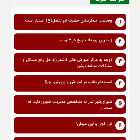
وضعیت بیمارستان حضرت ابوالفضل(ع) اسفبار است
1
زیباترین رویداد تاریخ در ۱۳رجب
2
توجه به مراکز آموزش عالی کاشمر راهِ حل رفع مسائل و
3
مشکلات منطقه ترشیز
استخدام طلاب در آموزش و پرورش، چرا؟
4
شورای‌شهر نیاز به متخصص مدیریت شهری دارد، نه
5
سخنران
این گوی و این میدان!
6