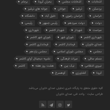
انتخابات
انتخابات مجلس
بحران کرونا
برجام
بردسکن
ترشیز
جوانان
جوانه های ترشیز
خراسان
خراسان رضوی
خلیل آباد
دانشگاه
دولت
دولت سیزدهم
رئیس جمهور
رئیسی
سیاست
شهردار
شهردار کاشمر
شهرداری
شهرداری کاشمر
شورای شهر
شورای شهر کاشمر
صدای خاوران
فرماندار کاشمر
فرمانداری کاشمر
مجلس
مجلس شورای اسلامی
مجلس یازدهم
مسلم ساقی
میراث فرهنگی
نشریه دیجیتال آوای کاشمر
نیروی انتظامی
نیک بین
هشت روز هفته
کاشمر
کرونا
کشاورزی
کوهسرخ
کلیه حقوق متعلق به پایگاه خبری تحلیلی صدای خاوران می‌باشد.
طراحی سایت : واحد فنی صدای خاوران