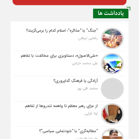
یادداشت ها
“جنگ” یا “مذاکره”؛ اسلام کدام را برمی‌گزیند؟
رضایی تربقان
«علی‌الاصول»، دستاویزی برای مخالفت با تفاهم
علی محمد خزاعی
آزادگی یا فرهنگِ گداپروری؟
محمد قلی پور
از عزای رهبر معظم تا واهمه تندروها از تفاهم
لیلا قرایی
“مطالبه‌گری” یا “خودنمایی سیاسی”؟
علیرضا افتخاری