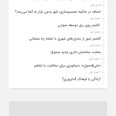
5 روز قبل
اصناف در حاشیه تصمیم‌سازی؛ شهر بدون بازار به کجا می‌رسد؟
1 هفته قبل
کاشمر روی ریل توسعه متوازن
1 هفته قبل
کاشمر؛ عبور از بحران‌های شهری با نقشه راه عملیاتی
1 هفته قبل
ساخت ساختمان اداری جدید ممنوع؛
3 هفته قبل
«علی‌الاصول»، دستاویزی برای مخالفت با تفاهم
3 هفته قبل
آزادگی یا فرهنگِ گداپروری؟
3 هفته قبل
از عزای رهبر معظم تا واهمه تندروها از تفاهم
3 هفته قبل
“مطالبه‌گری” یا “خودنمایی سیاسی”؟
1 ماه قبل