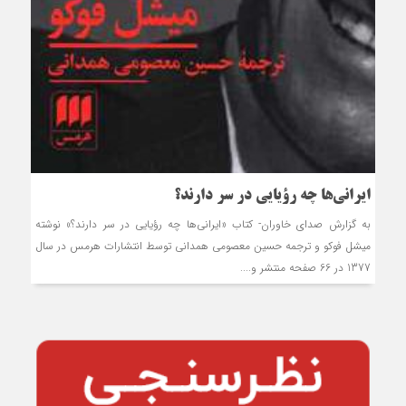
ایرانی‌ها چه رؤیایی در سر دارند؟
به گزارش صدای خاوران- کتاب «ایرانی‌ها چه رؤیایی در سر دارند؟» نوشته
میشل فوکو و ترجمه حسین معصومی همدانی توسط انتشارات هرمس در سال
1377 در 66 صفحه منتشر و....