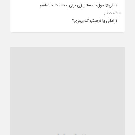
«علی‌الاصول»، دستاویزی برای مخالفت با تفاهم
3 هفته قبل
آزادگی یا فرهنگِ گداپروری؟
3 هفته قبل
از عزای رهبر معظم تا واهمه تندروها از تفاهم
4 هفته قبل
“مطالبه‌گری” یا “خودنمایی سیاسی”؟
1 ماه قبل
کاشمر و توسعه پایدار شهری؛ برنامه‌ای واقعی یا شعاری تکراری؟
1 ماه قبل
کاشمر در محاصره گرمای شهری؛
1 ماه قبل
زنگ خطر؛ واکاوی پیامدهای عادی‌سازی ناهنجاری‌های اخلاقی و
فروپاشی کیان خانواده
1 ماه قبل
زندان کاشمر؛ نیمه‌تمام یا فرسوده؟
1 ماه قبل