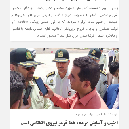
پس از ترور دانشمند کشورمان «شهید محسن فخری‌زاده»، نمایندگان مجلس
شورای‌اسلامی اقدام به تصویب طرح «اقدام راهبردی برای لغو تحریم‌ها و
صیانت از حقوق ملت ایران» نمودند، که به قول صادق زیباکلام «خلاصه‌ آن،
توقف همکاری با برجام، خروج از پروتکل الحاقی، قطع احتمالی رابطه با آژانس
و بالاخره احتمال گرفتارشدن ایران ذیل بند ۷ منشور است».
فرمانده انتظامی خراسان رضوی:
امنیت و آسایش مردم، خط قرمز نیروی انتظامی است