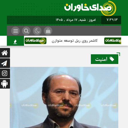
7:39:14
برابر با : Saturday - 8 August - 2026
کاشمر روی ریل توسعه متوازن
کاشمر؛ عبور از بح
امنیت