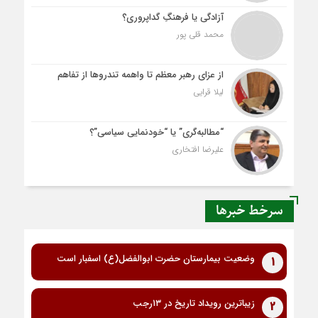
آزادگی یا فرهنگِ گداپروری؟
محمد قلی پور
از عزای رهبر معظم تا واهمه تندروها از تفاهم
لیلا قرایی
“مطالبه‌گری” یا “خودنمایی سیاسی”؟
علیرضا افتخاری
سرخط خبرها
وضعیت بیمارستان حضرت ابوالفضل(ع) اسفبار است
1
زیباترین رویداد تاریخ در ۱۳رجب
2