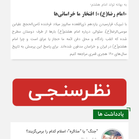
به بهانه تولد امام هشتم؛
«امام رضا(ع)»؛ افتخار ما خراسانی‌ها
با تبریک فرارسیدن یازدهم ذی‌القعده سالروز میلاد فرخنده ثامن‌الحجج علی‏ابن
موسی‌الرضا(ع)، سئوالی درباره امام هشتم(ع) بارها از طرف دوستان مطرح
شده که اغلب زادگاه و محل دفن ائمه ما حجاز یا عراق است و چرا امام
هشتم(ع) در ایران و خراسان مدفون شده‌اند. برای پاسخ این پرسش به تاریخ
سال‌های 190 هجری قمری مراجعه کنیم.
یادداشت ها
“جنگ” یا “مذاکره”؛ اسلام کدام را برمی‌گزیند؟
رضایی تربقان