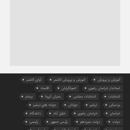
آموزش و پرورش
آموزش و پرورش کاشمر
آوای کاشمر
استاندار خراسان رضوی
اصولگرایان
اقتصاد
انتخابات
انتخابات مجلس
بحران کرونا
برجام
بردسکن
ترشیز
جوانان
جوانه های ترشیز
خراسان
خراسان رضوی
خلیل آباد
دانشگاه
دولت
دولت سیزدهم
رئیس جمهور
رئیسی