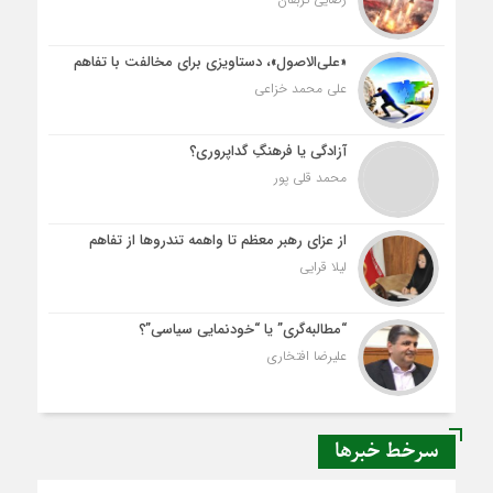
«علی‌الاصول»، دستاویزی برای مخالفت با تفاهم
علی محمد خزاعی
آزادگی یا فرهنگِ گداپروری؟
محمد قلی پور
از عزای رهبر معظم تا واهمه تندروها از تفاهم
لیلا قرایی
“مطالبه‌گری” یا “خودنمایی سیاسی”؟
علیرضا افتخاری
سرخط خبرها