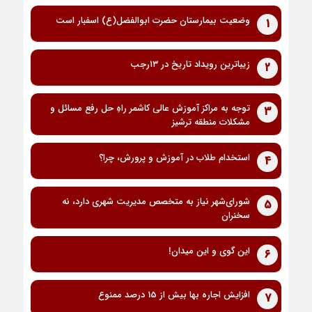
وضعیت بیمارستان حضرت ابوالفضل(ع) اسفبار است
1
زیباترین رویداد تاریخ در ۱۳رجب
2
توجه به مراکز آموزش عالی کاشمر راهِ حل رفع مسائل و
3
مشکلات منطقه ترشیز
استخدام طلاب در آموزش و پرورش، چرا؟
4
شورای‌شهر نیاز به متخصص مدیریت شهری دارد، نه
5
سخنران
این گوی و این میدان!
6
افزایش اجاره بها بیش از 15 درصد ممنوع
7