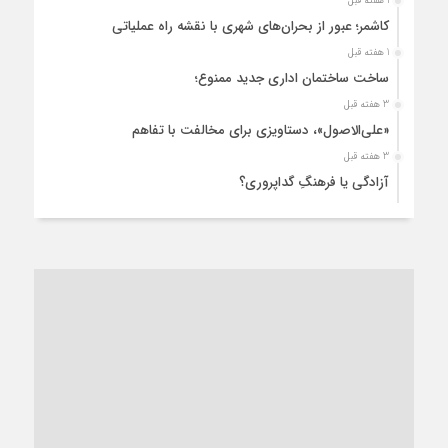
1 هفته قبل
کاشمر؛ عبور از بحران‌های شهری با نقشه راه عملیاتی
1 هفته قبل
ساخت ساختمان اداری جدید ممنوع؛
3 هفته قبل
«علی‌الاصول»، دستاویزی برای مخالفت با تفاهم
3 هفته قبل
آزادگی یا فرهنگِ گداپروری؟
3 هفته قبل
از عزای رهبر معظم تا واهمه تندروها از تفاهم
4 هفته قبل
“مطالبه‌گری” یا “خودنمایی سیاسی”؟
1 ماه قبل
کاشمر و توسعه پایدار شهری؛ برنامه‌ای واقعی یا شعاری تکراری؟
1 ماه قبل
کاشمر در محاصره گرمای شهری؛
1 ماه قبل
زنگ خطر؛ واکاوی پیامدهای عادی‌سازی ناهنجاری‌های اخلاقی و