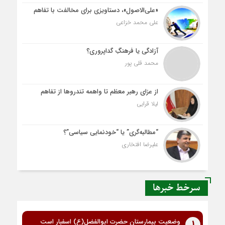
«علی‌الاصول»، دستاویزی برای مخالفت با تفاهم
علی محمد خزاعی
آزادگی یا فرهنگِ گداپروری؟
محمد قلی پور
از عزای رهبر معظم تا واهمه تندروها از تفاهم
لیلا قرایی
“مطالبه‌گری” یا “خودنمایی سیاسی”؟
علیرضا افتخاری
سرخط خبرها
وضعیت بیمارستان حضرت ابوالفضل(ع) اسفبار است
1