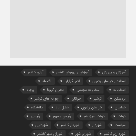
آموزش و پرورش
آموزش و پرورش کاشمر
آوای کاشمر
استاندار خراسان رضوی
اصولگرایان
اقتصاد
انتخابات
انتخابات مجلس
بحران کرونا
برجام
بردسکن
ترشیز
جوانان
جوانه های ترشیز
خراسان
خراسان رضوی
خلیل آباد
دانشگاه
دولت
دولت سیزدهم
رئیس جمهور
رئیسی
سیاست
شهردار
شهردار کاشمر
شهرداری
شهرداری کاشمر
شورای شهر
شورای شهر کاشمر