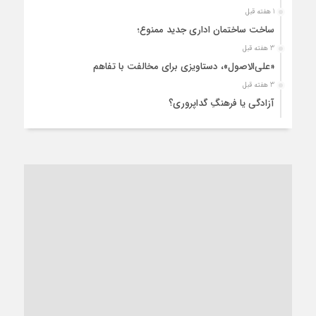
1 هفته قبل
ساخت ساختمان اداری جدید ممنوع؛
3 هفته قبل
«علی‌الاصول»، دستاویزی برای مخالفت با تفاهم
3 هفته قبل
آزادگی یا فرهنگِ گداپروری؟
3 هفته قبل
از عزای رهبر معظم تا واهمه تندروها از تفاهم
3 هفته قبل
“مطالبه‌گری” یا “خودنمایی سیاسی”؟
1 ماه قبل
کاشمر و توسعه پایدار شهری؛ برنامه‌ای واقعی یا شعاری تکراری؟
1 ماه قبل
کاشمر در محاصره گرمای شهری؛
1 ماه قبل
زنگ خطر؛ واکاوی پیامدهای عادی‌سازی ناهنجاری‌های اخلاقی و
فروپاشی کیان خانواده