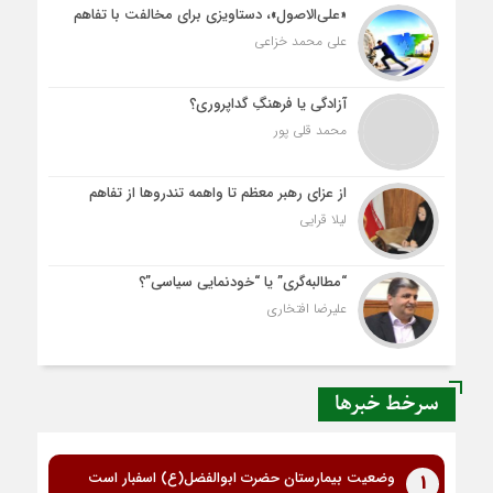
«علی‌الاصول»، دستاویزی برای مخالفت با تفاهم
علی محمد خزاعی
آزادگی یا فرهنگِ گداپروری؟
محمد قلی پور
از عزای رهبر معظم تا واهمه تندروها از تفاهم
لیلا قرایی
“مطالبه‌گری” یا “خودنمایی سیاسی”؟
علیرضا افتخاری
سرخط خبرها
وضعیت بیمارستان حضرت ابوالفضل(ع) اسفبار است
1