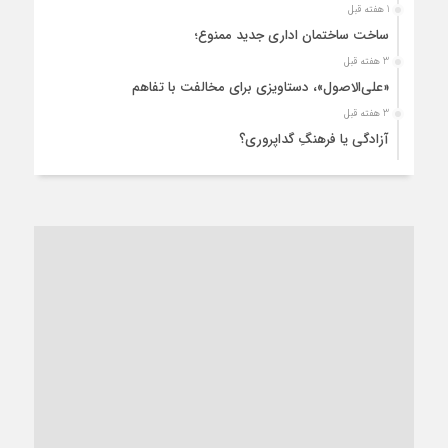
1 هفته قبل
ساخت ساختمان اداری جدید ممنوع؛
3 هفته قبل
«علی‌الاصول»، دستاویزی برای مخالفت با تفاهم
3 هفته قبل
آزادگی یا فرهنگِ گداپروری؟
3 هفته قبل
از عزای رهبر معظم تا واهمه تندروها از تفاهم
3 هفته قبل
“مطالبه‌گری” یا “خودنمایی سیاسی”؟
1 ماه قبل
کاشمر و توسعه پایدار شهری؛ برنامه‌ای واقعی یا شعاری تکراری؟
1 ماه قبل
کاشمر در محاصره گرمای شهری؛
1 ماه قبل
زنگ خطر؛ واکاوی پیامدهای عادی‌سازی ناهنجاری‌های اخلاقی و
فروپاشی کیان خانواده
1 ماه قبل