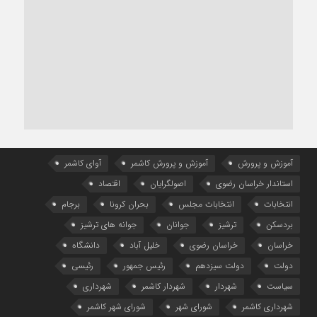
آموزش و پرورش
آموزش و پرورش کاشمر
آوای کاشمر
استاندار خراسان رضوی
اصولگرایان
اقتصاد
انتخابات
انتخابات مجلس
بحران کرونا
برجام
بردسکن
ترشیز
جوانان
جوانه های ترشیز
خراسان
خراسان رضوی
خلیل آباد
دانشگاه
دولت
دولت سیزدهم
رئیس جمهور
رئیسی
سیاست
شهردار
شهردار کاشمر
شهرداری
شهرداری کاشمر
شورای شهر
شورای شهر کاشمر