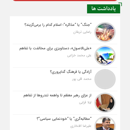
یادداشت ها
“جنگ” یا “مذاکره”؛ اسلام کدام را برمی‌گزیند؟
رضایی تربقان
«علی‌الاصول»، دستاویزی برای مخالفت با تفاهم
علی محمد خزاعی
آزادگی یا فرهنگِ گداپروری؟
محمد قلی پور
از عزای رهبر معظم تا واهمه تندروها از تفاهم
لیلا قرایی
“مطالبه‌گری” یا “خودنمایی سیاسی”؟
علیرضا افتخاری