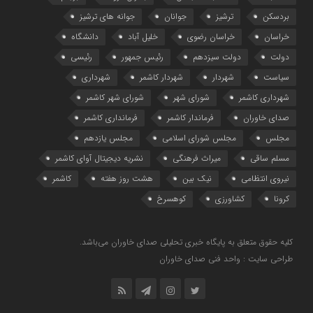
بردسکن
ترشیز
جوانان
جوانه های ترشیز
خراسان
خراسان رضوی
خلیل آباد
دانشگاه
دولت
دولت سیزدهم
رئیس جمهور
رئیسی
سیاست
شهردار
شهردار کاشمر
شهرداری
شهرداری کاشمر
شورای شهر
شورای شهر کاشمر
صدای خاوران
فرماندار کاشمر
فرمانداری کاشمر
مجلس
مجلس شورای اسلامی
مجلس یازدهم
مسلم ساقی
میراث فرهنگی
نشریه دیجیتال آوای کاشمر
نیروی انتظامی
نیک بین
هشت روز هفته
کاشمر
کرونا
کشاورزی
کوهسرخ
کلیه حقوق متعلق به پایگاه خبری تحلیلی صدای خاوران می‌باشد.
طراحی سایت : واحد فنی صدای خاوران