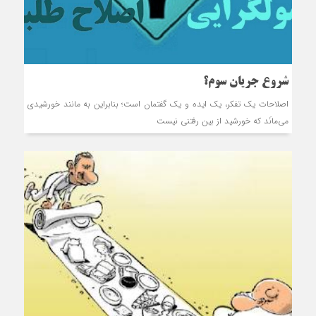
شروع جریان سوم؟
اصلاحات يک تفکر، يک ايد‌‌ه و يک گفتمان است؛ بنابراين به مانند‌‌ خورشيد‌‌ي
مي‌مانَد‌‌ که خورشيد‌‌ از بين رفتني نيست