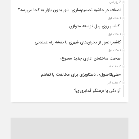
6 روز قبل
اصناف در حاشیه تصمیم‌سازی؛ شهر بدون بازار به کجا می‌رسد؟
1 هفته قبل
کاشمر روی ریل توسعه متوازن
1 هفته قبل
کاشمر؛ عبور از بحران‌های شهری با نقشه راه عملیاتی
1 هفته قبل
ساخت ساختمان اداری جدید ممنوع؛
3 هفته قبل
«علی‌الاصول»، دستاویزی برای مخالفت با تفاهم
3 هفته قبل
آزادگی یا فرهنگِ گداپروری؟
3 هفته قبل
از عزای رهبر معظم تا واهمه تندروها از تفاهم
4 هفته قبل
“مطالبه‌گری” یا “خودنمایی سیاسی”؟
1 ماه قبل