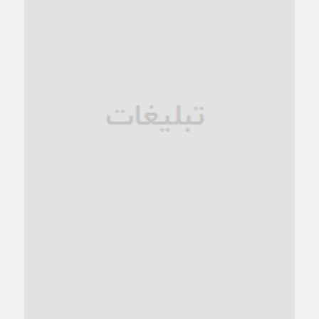
1 ماه قبل
زنگ خطر؛ واکاوی پیامدهای عادی‌سازی ناهنجاری‌های اخلاقی و
فروپاشی کیان خانواده
1 ماه قبل
زندان کاشمر؛ نیمه‌تمام یا فرسوده؟
1 ماه قبل
ترجیح عقلانیت ایرانی بر دیدگاه‌های آخرالزمانی