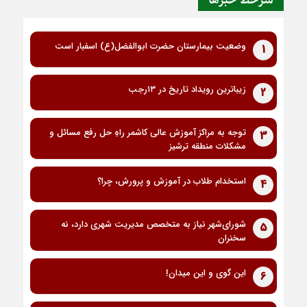
سرخط خبرها
وضعیت بیمارستان حضرت ابوالفضل(ع) اسفبار است
1
زیباترین رویداد تاریخ در ۱۳رجب
2
توجه به مراکز آموزش عالی کاشمر راهِ حل رفع مسائل و
3
مشکلات منطقه ترشیز
استخدام طلاب در آموزش و پرورش، چرا؟
4
شورای‌شهر نیاز به متخصص مدیریت شهری دارد، نه
5
سخنران
این گوی و این میدان!
6