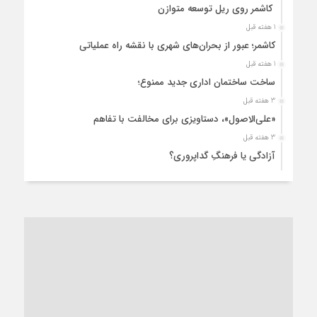
کاشمر روی ریل توسعه متوازن
1 هفته قبل
کاشمر؛ عبور از بحران‌های شهری با نقشه راه عملیاتی
1 هفته قبل
ساخت ساختمان اداری جدید ممنوع؛
3 هفته قبل
«علی‌الاصول»، دستاویزی برای مخالفت با تفاهم
3 هفته قبل
آزادگی یا فرهنگِ گداپروری؟
3 هفته قبل
از عزای رهبر معظم تا واهمه تندروها از تفاهم
3 هفته قبل
“مطالبه‌گری” یا “خودنمایی سیاسی”؟
1 ماه قبل
کاشمر و توسعه پایدار شهری؛ برنامه‌ای واقعی یا شعاری تکراری؟
1 ماه قبل
کاشمر در محاصره گرمای شهری؛