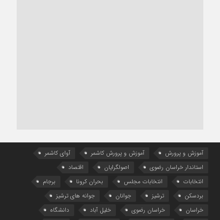
آموزش و پرورش
آموزش و پرورش کاشمر
آوای کاشمر
استاندار خراسان رضوی
اصولگرایان
اقتصاد
انتخابات
انتخابات مجلس
بحران کرونا
برجام
بردسکن
ترشیز
جوانان
جوانه های ترشیز
خراسان
خراسان رضوی
خلیل آباد
دانشگاه