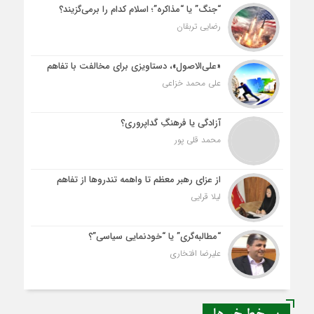
“جنگ” یا “مذاکره”؛ اسلام کدام را برمی‌گزیند؟
رضایی تربقان
«علی‌الاصول»، دستاویزی برای مخالفت با تفاهم
علی محمد خزاعی
آزادگی یا فرهنگِ گداپروری؟
محمد قلی پور
از عزای رهبر معظم تا واهمه تندروها از تفاهم
لیلا قرایی
“مطالبه‌گری” یا “خودنمایی سیاسی”؟
علیرضا افتخاری