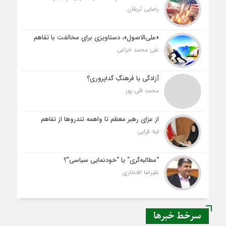
رضایی تربقان
«علی‌الاصول»، دستاویزی برای مخالفت با تفاهم
علی محمد خزاعی
آزادگی یا فرهنگِ گداپروری؟
محمد قلی پور
از عزای رهبر معظم تا واهمه تندروها از تفاهم
لیلا قرایی
“مطالبه‌گری” یا “خودنمایی سیاسی”؟
علیرضا افتخاری
سرخط خبرها