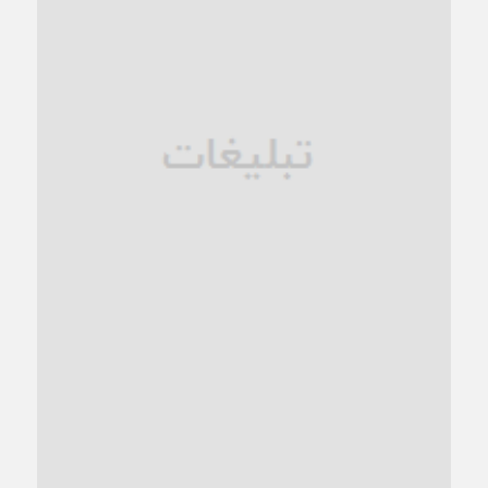
زنگ خطر؛ واکاوی پیامدهای عادی‌سازی ناهنجاری‌های اخلاقی و
فروپاشی کیان خانواده
1 ماه قبل
زندان کاشمر؛ نیمه‌تمام یا فرسوده؟
1 ماه قبل
ترجیح عقلانیت ایرانی بر دیدگاه‌های آخرالزمانی