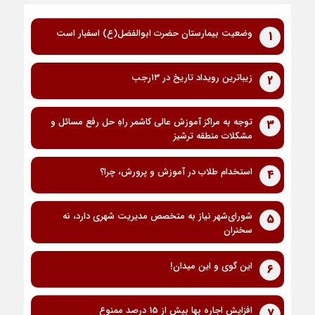
وضعیت بیمارستان حضرت ابوالفضل(ع) اسفبار است
1
زیباترین رویداد تاریخ در ۱۳رجب
2
توجه به مراکز آموزش عالی کاشمر راهِ حل رفع مسائل و
3
مشکلات منطقه ترشیز
استخدام طلاب در آموزش و پرورش، چرا؟
4
شورای‌شهر نیاز به متخصص مدیریت شهری دارد، نه
5
سخنران
این گوی و این میدان!
6
افزایش اجاره بها بیش از 15 درصد ممنوع
7