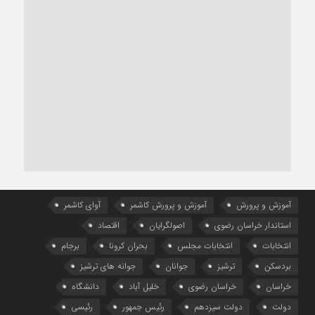
آموزش و پرورش
آموزش و پرورش کاشمر
آوای کاشمر
استاندار خراسان رضوی
اصولگرایان
اقتصاد
انتخابات
انتخابات مجلس
بحران کرونا
برجام
بردسکن
ترشیز
جوانان
جوانه های ترشیز
خراسان
خراسان رضوی
خلیل آباد
دانشگاه
دولت
دولت سیزدهم
رئیس جمهور
رئیسی