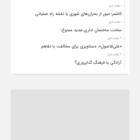
1 هفته قبل
کاشمر؛ عبور از بحران‌های شهری با نقشه راه عملیاتی
1 هفته قبل
ساخت ساختمان اداری جدید ممنوع؛
3 هفته قبل
«علی‌الاصول»، دستاویزی برای مخالفت با تفاهم
3 هفته قبل
آزادگی یا فرهنگِ گداپروری؟
3 هفته قبل
از عزای رهبر معظم تا واهمه تندروها از تفاهم
3 هفته قبل
“مطالبه‌گری” یا “خودنمایی سیاسی”؟
1 ماه قبل
کاشمر و توسعه پایدار شهری؛ برنامه‌ای واقعی یا شعاری تکراری؟
1 ماه قبل
کاشمر در محاصره گرمای شهری؛
1 ماه قبل