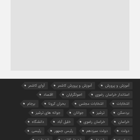
آموزش و پرورش
آموزش و پرورش کاشمر
آوای کاشمر
استاندار خراسان رضوی
اصولگرایان
اقتصاد
انتخابات
انتخابات مجلس
بحران کرونا
برجام
بردسکن
ترشیز
جوانان
جوانه های ترشیز
خراسان
خراسان رضوی
خلیل آباد
دانشگاه
دولت
دولت سیزدهم
رئیس جمهور
رئیسی
سیاست
شهردار
شهردار کاشمر
شهرداری