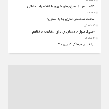
1 هفته قبل
کاشمر؛ عبور از بحران‌های شهری با نقشه راه عملیاتی
1 هفته قبل
ساخت ساختمان اداری جدید ممنوع؛
3 هفته قبل
«علی‌الاصول»، دستاویزی برای مخالفت با تفاهم
3 هفته قبل
آزادگی یا فرهنگِ گداپروری؟
3 هفته قبل
از عزای رهبر معظم تا واهمه تندروها از تفاهم
3 هفته قبل
“مطالبه‌گری” یا “خودنمایی سیاسی”؟
1 ماه قبل
کاشمر و توسعه پایدار شهری؛ برنامه‌ای واقعی یا شعاری تکراری؟
1 ماه قبل
کاشمر در محاصره گرمای شهری؛
1 ماه قبل
زنگ خطر؛ واکاوی پیامدهای عادی‌سازی ناهنجاری‌های اخلاقی و