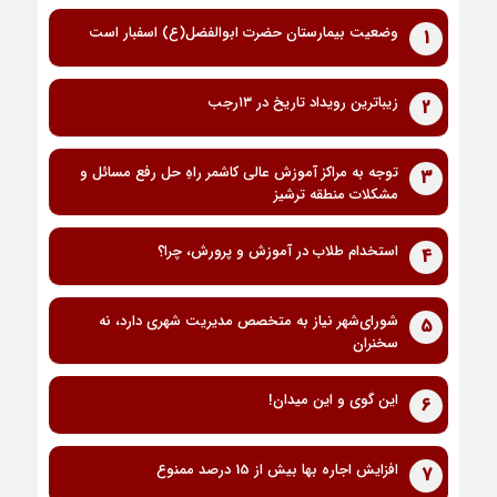
وضعیت بیمارستان حضرت ابوالفضل(ع) اسفبار است
1
زیباترین رویداد تاریخ در ۱۳رجب
2
توجه به مراکز آموزش عالی کاشمر راهِ حل رفع مسائل و
3
مشکلات منطقه ترشیز
استخدام طلاب در آموزش و پرورش، چرا؟
4
شورای‌شهر نیاز به متخصص مدیریت شهری دارد، نه
5
سخنران
این گوی و این میدان!
6
افزایش اجاره بها بیش از 15 درصد ممنوع
7