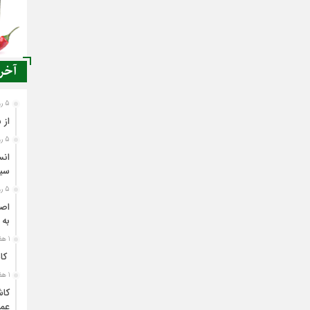
آخری
5 روز قبل
از 
5 روز قبل
انس
سی
5 روز قبل
اصن
به 
1 هفته قبل
کاش
1 هفته قبل
کاش
عمل