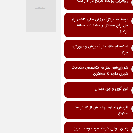
زیباترین رویداد تاریخ در ۱۳رجب
توجه به مراکز آموزش عالی کاشمر راهِ
حل رفع مسائل و مشکلات منطقه
ترشیز
استخدام طلاب در آموزش و پرورش،
چرا؟
شورای‌شهر نیاز به متخصص مدیریت
شهری دارد، نه سخنران
این گوی و این میدان!
افزایش اجاره بها بیش از 15 درصد
ممنوع
پایین بودن هزینه جرم موجب بروز