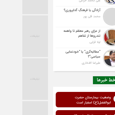
علی محمد خزاعی
آزادگی یا فرهنگِ گداپروری؟
محمد قلی پور
از عزای رهبر معظم تا واهمه
تندروها از تفاهم
لیلا قرایی
“مطالبه‌گری” یا “خودنمایی
سیاسی”؟
علیرضا افتخاری
ط خبرها
وضعیت بیمارستان حضرت
ابوالفضل(ع) اسفبار است