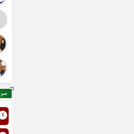
سرخ
1