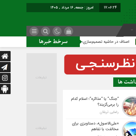
17:06:25
امروز : جمعه, ۱۶ مرداد , ۱۴۰۵
سرخط خبرها
 حاشیه تصمیم‌سازی؛ شهر بدون بازار به کجا می‌رسد؟
کاشمر رو
داشت ها
“جنگ” یا “مذاکره”؛ اسلام کدام
را برمی‌گزیند؟
رضایی تربقان
«علی‌الاصول»، دستاویزی برای
مخالفت با تفاهم