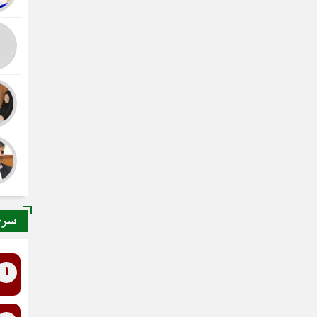
سرخ
1