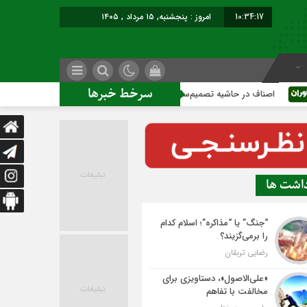
10:34:18
امروز : پنجشنبه, ۱۵ مرداد , ۱۴۰۵
سرخط خبرها
اف در حاشیه تصمیم‌سازی؛ شهر بدون بازار به کجا می‌رسد؟
کاشم
داشت ها
“جنگ” یا “مذاکره”؛ اسلام کدام
را برمی‌گزیند؟
رضایی تربقان
«علی‌الاصول»، دستاویزی برای
مخالفت با تفاهم