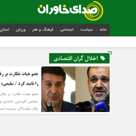
خانه
سیاست
اجتماعی
فرهنگ و هنر
ورزش
استان 
اخلال گران اقتصادی
را تایید کرد / سلیمی:
مجلس (فریدون احمدی و م
رفتار نمایندگان نرسیده اس