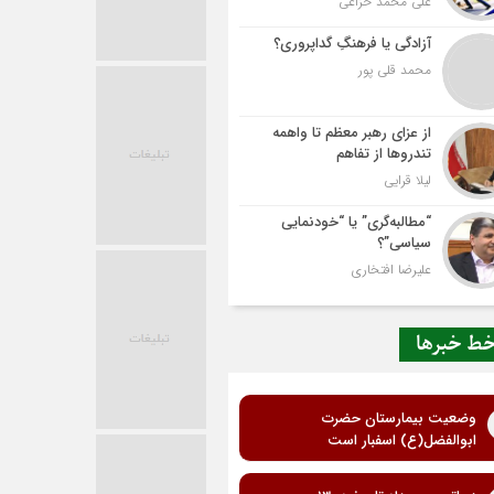
علی محمد خزاعی
آزادگی یا فرهنگِ گداپروری؟
محمد قلی پور
از عزای رهبر معظم تا واهمه
تندروها از تفاهم
لیلا قرایی
“مطالبه‌گری” یا “خودنمایی
سیاسی”؟
علیرضا افتخاری
ط خبرها
وضعیت بیمارستان حضرت
ابوالفضل(ع) اسفبار است