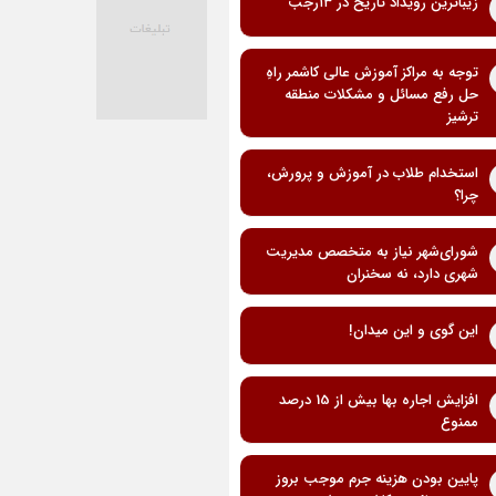
زیباترین رویداد تاریخ در ۱۳رجب
توجه به مراکز آموزش عالی کاشمر راهِ
حل رفع مسائل و مشکلات منطقه
ترشیز
استخدام طلاب در آموزش و پرورش،
چرا؟
شورای‌شهر نیاز به متخصص مدیریت
شهری دارد، نه سخنران
این گوی و این میدان!
افزایش اجاره بها بیش از 15 درصد
ممنوع
پایین بودن هزینه جرم موجب بروز