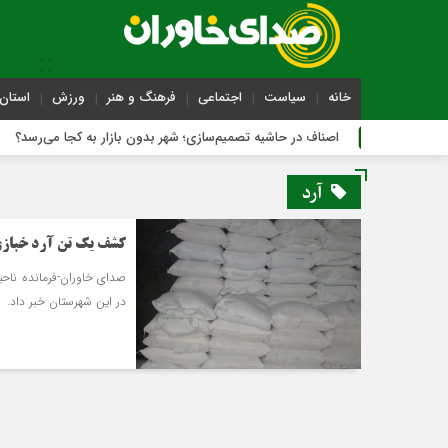
خانه
سیاست
اجتماعی
فرهنگ و هنر
ورزش
استان 
اصناف در حاشیه تصمیم‌سازی؛ شهر بدون بازار به کجا می‌رسد؟
آرد
کشف یک تن آرد خبازی
صدای خاوران-فرمانده ناح
در این شهرستان خبر داد.