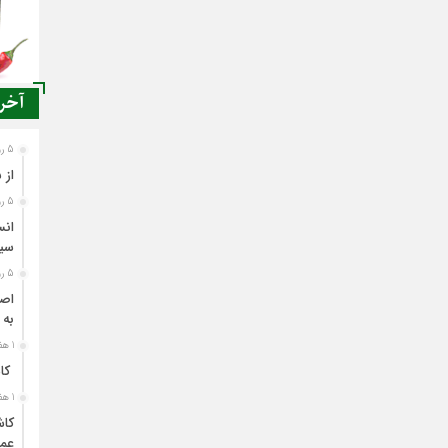
آخری
5 روز قبل
از 
5 روز قبل
انس
سی
5 روز قبل
اصن
به 
1 هفته قبل
کاش
1 هفته قبل
کاش
عمل