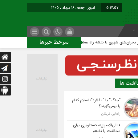
5:17:58
امروز : جمعه, ۱۶ مرداد , ۱۴۰۵
سرخط خبرها
 شهری با نقشه راه عملیاتی
ساخت ساختمان اداری جدید ممنوع؛
داشت ها
“جنگ” یا “مذاکره”؛ اسلام کدام
را برمی‌گزیند؟
رضایی تربقان
«علی‌الاصول»، دستاویزی برای
مخالفت با تفاهم