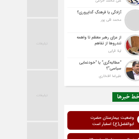
علی محمد خزاعی
آزادگی یا فرهنگِ گداپروری؟
محمد قلی پور
از عزای رهبر معظم تا واهمه
تندروها از تفاهم
لیلا قرایی
“مطالبه‌گری” یا “خودنمایی
سیاسی”؟
علیرضا افتخاری
ط خبرها
وضعیت بیمارستان حضرت
ابوالفضل(ع) اسفبار است