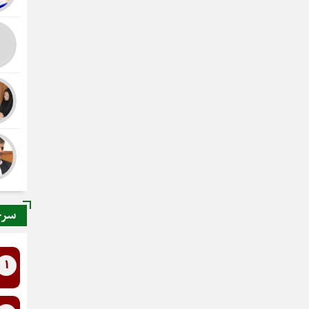
سرخ
1