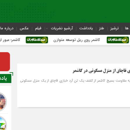
ها
ترشیز
طنز
یادداشت
آرشیو نشریات
فیلم
عکس
درباره ما
کاشمر روی ریل توسعه متوازن
کاشمر؛ عبور از بحران‌های
 قاچاق از منزل مسکونی در کاشمر
یاد
یه مقاومت بسیج کاشمر از کشف یک تن آرد خبازی قاچاق از یک منزل مسکونی