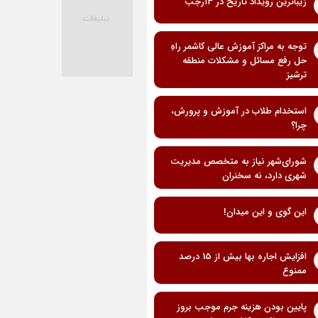
زیباترین رویداد تاریخ در ۱۳رجب
توجه به مراکز آموزش عالی کاشمر راهِ
حل رفع مسائل و مشکلات منطقه
ترشیز
استخدام طلاب در آموزش و پرورش،
چرا؟
شورای‌شهر نیاز به متخصص مدیریت
شهری دارد، نه سخنران
این گوی و این میدان!
افزایش اجاره بها بیش از 15 درصد
ممنوع
پایین بودن هزینه جرم موجب بروز