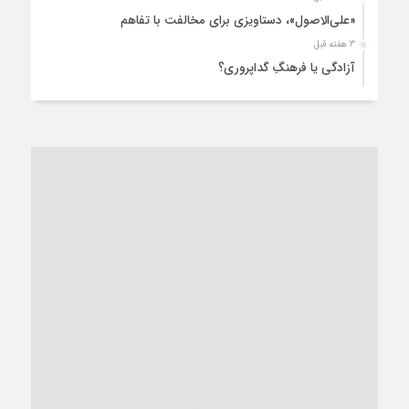
«علی‌الاصول»، دستاویزی برای مخالفت با تفاهم
3 هفته قبل
آزادگی یا فرهنگِ گداپروری؟
4 هفته قبل
از عزای رهبر معظم تا واهمه تندروها از تفاهم
1 ماه قبل
“مطالبه‌گری” یا “خودنمایی سیاسی”؟
1 ماه قبل
کاشمر و توسعه پایدار شهری؛ برنامه‌ای واقعی یا شعاری تکراری؟
1 ماه قبل
کاشمر در محاصره گرمای شهری؛
1 ماه قبل
زنگ خطر؛ واکاوی پیامدهای عادی‌سازی ناهنجاری‌های اخلاقی و
فروپاشی کیان خانواده
1 ماه قبل
زندان کاشمر؛ نیمه‌تمام یا فرسوده؟
1 ماه قبل