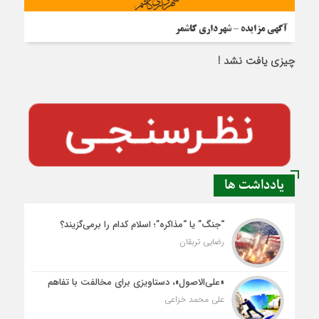
آگهی مزایده – شهرداری کاشمر
چیزی یافت نشد !
یادداشت ها
“جنگ” یا “مذاکره”؛ اسلام کدام را برمی‌گزیند؟
رضایی تربقان
«علی‌الاصول»، دستاویزی برای مخالفت با تفاهم
علی محمد خزاعی