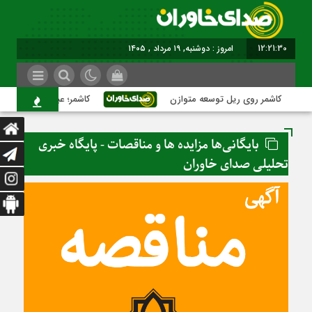
12:21:31
برابر با : Monday - 10 August - 2026
کاشمر روی ریل توسعه متوازن
کاشمر؛ عبور از بحران‌های شه
بایگانی‌ها مزایده ها و مناقصات - پایگاه خبری
تحلیلی صدای خاوران