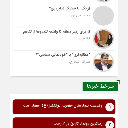
آزادگی یا فرهنگِ گداپروری؟
محمد قلی پور
از عزای رهبر معظم تا واهمه تندروها از تفاهم
لیلا قرایی
“مطالبه‌گری” یا “خودنمایی سیاسی”؟
علیرضا افتخاری
سرخط خبرها
وضعیت بیمارستان حضرت ابوالفضل(ع) اسفبار است
1
زیباترین رویداد تاریخ در ۱۳رجب
2