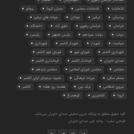
انتخابات
انتخابات مجلس
بحران کرونا
برجام
بردسکن
ترشیز
جوانان
جوانه های ترشیز
خراسان
خراسان رضوی
خلیل آباد
دانشگاه
دولت
دولت سیزدهم
رئیس جمهور
رئیسی
سیاست
شهردار
شهردار کاشمر
شهرداری
شهرداری کاشمر
شورای شهر
شورای شهر کاشمر
صدای خاوران
فرماندار کاشمر
فرمانداری کاشمر
مجلس
مجلس شورای اسلامی
مجلس یازدهم
مسلم ساقی
میراث فرهنگی
نشریه دیجیتال آوای کاشمر
نیروی انتظامی
نیک بین
هشت روز هفته
کاشمر
کرونا
کشاورزی
کوهسرخ
کلیه حقوق متعلق به پایگاه خبری تحلیلی صدای خاوران می‌باشد.
طراحی سایت : واحد فنی صدای خاوران