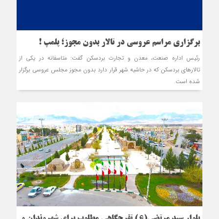
برگزاري مراسم عروسي در تالار بدون مجوز؛ پلمپ !
رئيس اداره صنعت، معدن و تجارت بردسکن گفت: متاسفانه در يکي از
تالارهاي بردسکن که در حاشيه شهر قرار دارد بدون مجوز مجلس عروسي برگزار
شده است.
بلوار سید مرتضی(ع) تفرجگاهی مطلوب برای شهروندان و