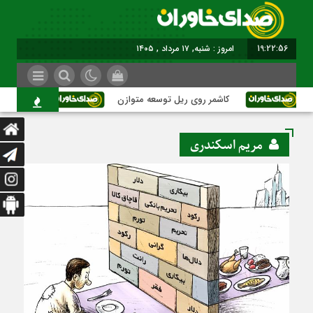
19:22:57
برابر با : Saturday - 8 August - 2026
کاشمر روی ریل توسعه متوازن
کاشمر؛ عبور از ب
مریم اسکندری