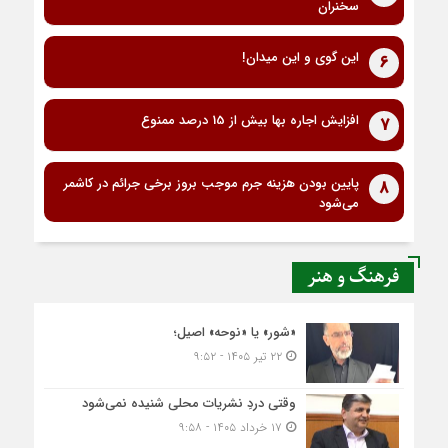
سخنران
این گوی و این میدان!
6
افزایش اجاره بها بیش از 15 درصد ممنوع
7
پایین بودن هزینه جرم موجب بروز برخی جرائم در کاشمر
8
می‌شود
فرهنگ و هنر
«شور» یا «نوحه» اصیل؛
۲۲ تیر ۱۴۰۵ - ۹:۵۲
وقتی دردِ نشریات محلی شنیده نمی‌شود
۱۷ خرداد ۱۴۰۵ - ۹:۵۸