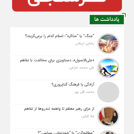
یادداشت ها
“جنگ” یا “مذاکره”؛ اسلام کدام را برمی‌گزیند؟
رضایی تربقان
«علی‌الاصول»، دستاویزی برای مخالفت با تفاهم
علی محمد خزاعی
آزادگی یا فرهنگِ گداپروری؟
محمد قلی پور
از عزای رهبر معظم تا واهمه تندروها از تفاهم
لیلا قرایی
“مطالبه‌گری” یا “خودنمایی سیاسی”؟