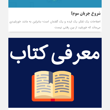
شروع جریان سوم؟
اصلاحات يک تفکر، يک ايد‌‌ه و يک گفتمان است؛ بنابراين به مانند‌‌ خورشيد‌‌ي
مي‌مانَد‌‌ که خورشيد‌‌ از بين رفتني نيست