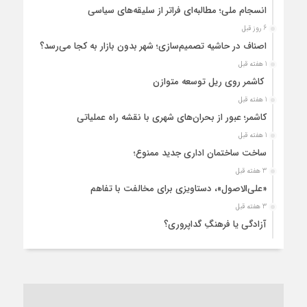
انسجام ملی؛ مطالبه‌ای فراتر از سلیقه‌های سیاسی
6 روز قبل
اصناف در حاشیه تصمیم‌سازی؛ شهر بدون بازار به کجا می‌رسد؟
1 هفته قبل
کاشمر روی ریل توسعه متوازن
1 هفته قبل
کاشمر؛ عبور از بحران‌های شهری با نقشه راه عملیاتی
1 هفته قبل
ساخت ساختمان اداری جدید ممنوع؛
3 هفته قبل
«علی‌الاصول»، دستاویزی برای مخالفت با تفاهم
3 هفته قبل
آزادگی یا فرهنگِ گداپروری؟
3 هفته قبل
از عزای رهبر معظم تا واهمه تندروها از تفاهم
4 هفته قبل
“مطالبه‌گری” یا “خودنمایی سیاسی”؟