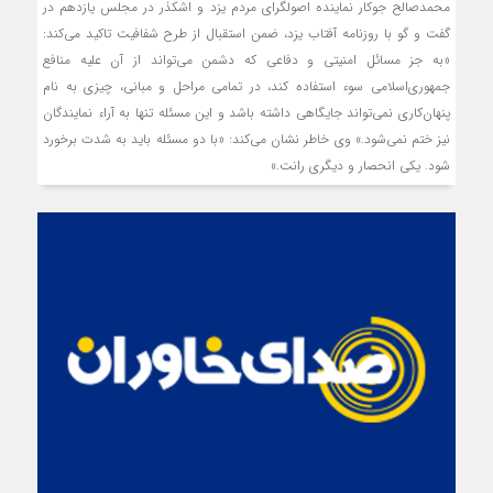
محمدصالح جوکار نماینده اصولگرای مردم یزد و اشکذر در مجلس یازدهم ‌در
گفت و گو با روزنامه آفتاب یزد، ضمن استقبال از طرح شفافیت تاکید می‌کند:
«‌به جز مسائل امنیتی و دفاعی که دشمن می‌تواند از آن علیه منافع
جمهوری‌اسلامی سوء استفاده کند، در تمامی‌ مراحل و مبانی، چیزی به نام
پنهان‌کاری نمی‌تواند جایگاهی داشته باشد و این مسئله تنها به آراء نمایندگان
نیز ختم نمی‌شود.» وی خاطر نشان می‌کند: «با دو مسئله باید به شدت برخورد
شود. یکی انحصار و دیگری رانت.»