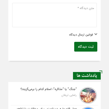
قوانین ارسال دیدگاه
ثبت دیدگاه
یادداشت ها
“جنگ” یا “مذاکره”؛ اسلام کدام را برمی‌گزیند؟
رضایی تربقان
«علی‌الاصول»، دستاویزی برای مخالفت با تفاهم