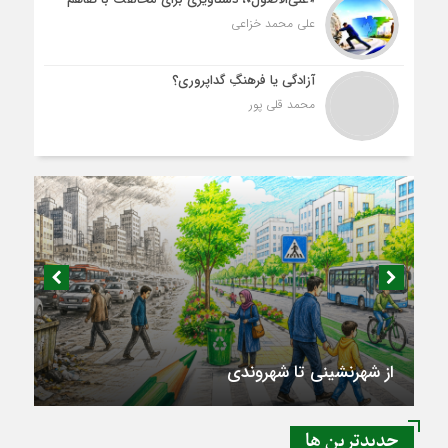
علی محمد خزاعی
آزادگی یا فرهنگِ گداپروری؟
محمد قلی پور
از شهرنشینی تا شهروندی
جديدترين ها