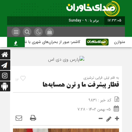
17:33:06
برابر با : Sunday - 9 August - 2026
توازن
کاشمر؛ عبور از بحران‌های شهری با نقشه راه عملیاتی
به قلم لیلی قرایی ترشیزی
13
قطار پیشرفت ما و ترن همسایه‌ها
کد خبر : 9831
۰۵ بهمن ۱۴۰۲ - ۷:۲۸