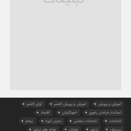
آموزش و پرورش
آموزش و پرورش کاشمر
آوای کاشمر
استاندار خراسان رضوی
اصولگرایان
اقتصاد
انتخابات
انتخابات مجلس
بحران کرونا
برجام
بردسکن
ترشیز
جوانان
جوانه های ترشیز