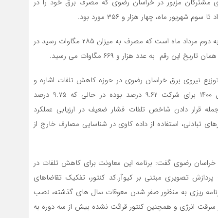
ای مشترکان مزبور در خراسان رضوی که مصرف برق خود را در
دهقان افزود: اوج مصرف شرکت در تابستان امسال مربوط به دوم مرداد ماه است که مصرف به میزان ۲۸۵ مگاوات رسید در
ن رقم به عدد هزار و ۶۶۹ مگاوات می رسید.
یع نیروی برق خراسان رضوی در حوزه کاهش تلفات اشاره و
اضافه کرد: شاخص محقق شده در کاهش تلفات در سال ۱۴۰۰ برای شرکت ۹.۶۲ درصد بوده در حالی که ۹.۷۵ درصد
جمله قرار دادن شاخص تلفات فشار ضعیف در ارزیابی عملکرد
ای تبادلی، استفاده از داده کاوی در شناسایی مصارف خارج از
راسان رضوی گفت: برنامه این معاونت برای کاهش تلفات در
ت پردازش تصویری مبتنی بر کیوآر.کد کنتور، تفکیک تقاضاهای
رنامه ریزی به منظور صفر شدن معوقات سال های گذشته، نصب
ر سرقت انرژی و همچنین کنتور قرائت نشده بیش از سه دوره به