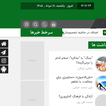
13:12:25
امروز : یکشنبه, ۱۸ مرداد , ۱۴۰۵
سرخط خبرها
حاشیه تصمیم‌سازی؛ شهر بدون بازار به کجا می‌رسد؟
کاشمر روی 
داشت ها
“جنگ” یا “مذاکره”؛ اسلام کدام
را برمی‌گزیند؟
رضایی تربقان
«علی‌الاصول»، دستاویزی برای
مخالفت با تفاهم
علی محمد خزاعی
آزادگی یا فرهنگِ گداپروری؟
محمد قلی پور