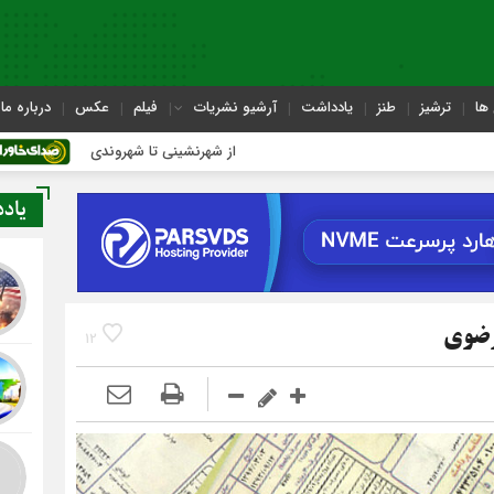
ها
ترشیز
طنز
یادداشت
آرشیو نشریات
فیلم
عکس
درباره ما
از شهرنشینی تا شهروندی
اصناف در 
یاد
12