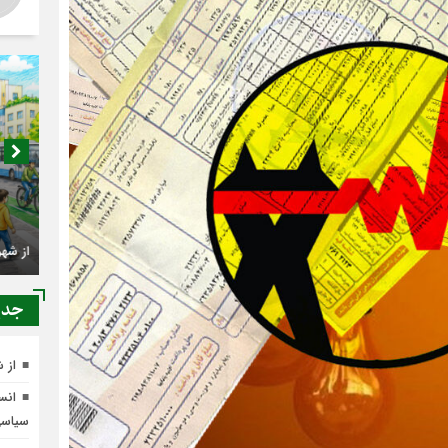
اصناف 
کجا م
جدي
از 
انسج
سیاس